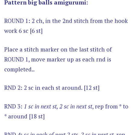
Pattern big balls amigurumi:
ROUND 1: 2 ch, in the 2nd stitch from the hook
work 6 sc [6 st]
Place a stitch marker on the last stitch of
ROUND 1, move marker up as each rnd is
completed..
RND 2: 2 sc in each st around. [12 st]
RND 3:
1 sc in next st, 2 sc in next st
, rep from * to
* around [18 st]
RND 4:
sc in each of next 2 sts, 2 sc in next st
, rep