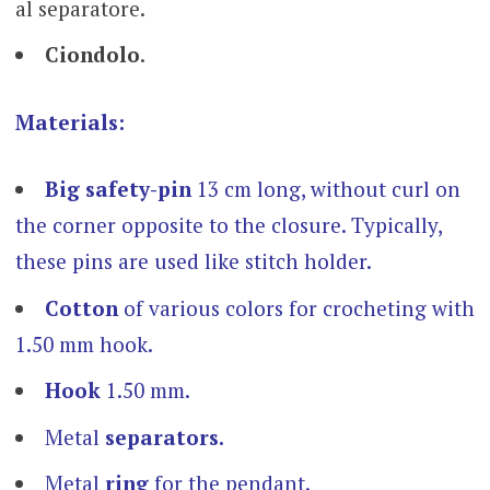
al separatore.
Ciondolo
.
Materials:
Big safety-pin
13 cm long, without curl on
the corner opposite to the closure. Typically,
these pins are used like stitch holder.
Cotton
of various colors for crocheting with
1.50 mm hook.
Hook
1.50 mm.
Metal
separators.
Metal
ring
for the pendant.