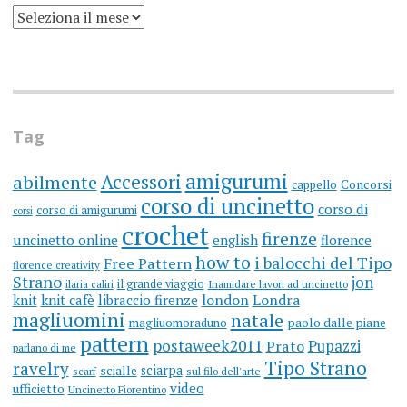
SCRIVO
UN
BLOG
DA
MOLTI
ANNI
(ARGH)
Tag
amigurumi
Accessori
abilmente
cappello
Concorsi
corso di uncinetto
corso di
corso di amigurumi
corsi
crochet
firenze
uncinetto online
english
florence
how to
i balocchi del Tipo
Free Pattern
florence creativity
Strano
jon
il grande viaggio
ilaria caliri
Inamidare lavori ad uncinetto
knit
knit cafè
libraccio firenze
london
Londra
magliuomini
natale
magliuomoraduno
paolo dalle piane
pattern
postaweek2011
Prato
Pupazzi
parlano di me
Tipo Strano
ravelry
sciarpa
scialle
scarf
sul filo dell'arte
video
ufficietto
Uncinetto Fiorentino