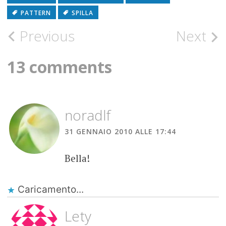
PATTERN
SPILLA
Post
Previous
Next
navigation
13 comments
noradlf
31 GENNAIO 2010 ALLE 17:44
Bella!
Caricamento...
Lety