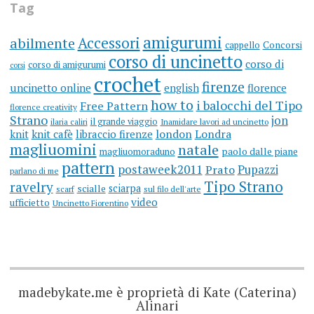
Tag
amigurumi
Accessori
abilmente
cappello
Concorsi
corso di uncinetto
corso di
corso di amigurumi
corsi
crochet
firenze
uncinetto online
english
florence
how to
i balocchi del Tipo
Free Pattern
florence creativity
Strano
jon
il grande viaggio
ilaria caliri
Inamidare lavori ad uncinetto
knit
knit cafè
libraccio firenze
london
Londra
magliuomini
natale
magliuomoraduno
paolo dalle piane
pattern
postaweek2011
Prato
Pupazzi
parlano di me
Tipo Strano
ravelry
sciarpa
scialle
scarf
sul filo dell'arte
video
ufficietto
Uncinetto Fiorentino
madebykate.me è proprietà di Kate (Caterina)
Alinari