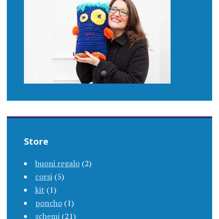
Store
buoni regalo
(2)
corsi
(5)
kit
(1)
poncho
(1)
schemi
(21)