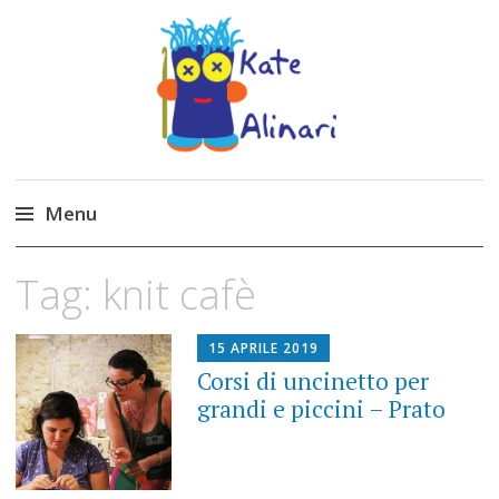
Made by Kate
Kate Alinari, corsi di uncinetto, entusiasmo,
schemi gratuiti, amigurumi, I Balocchi del Tipo
Menu
Strano, traduzioni e tanto divertimento!
Skip
Tag:
knit cafè
to
content
15 APRILE 2019
Corsi di uncinetto per
grandi e piccini – Prato