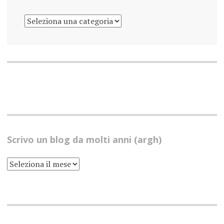
PARLO
DI…
Scrivo un blog da molti anni (argh)
SCRIVO
UN
BLOG
DA
MOLTI
ANNI
(ARGH)