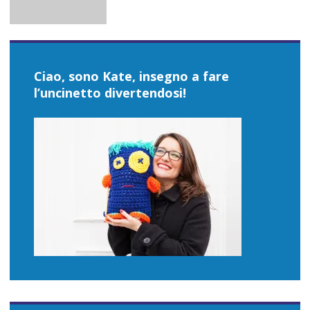
Ciao, sono Kate, insegno a fare
l’uncinetto divertendosi!