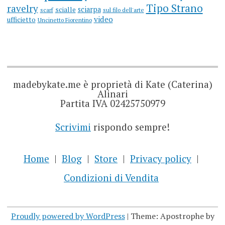
Tipo Strano
ravelry
sciarpa
scialle
scarf
sul filo dell'arte
video
ufficietto
Uncinetto Fiorentino
madebykate.me è proprietà di Kate (Caterina)
Alinari
Partita IVA 02425750979
Scrivimi
rispondo sempre!
Home
Blog
Store
Privacy policy
Condizioni di Vendita
Proudly powered by WordPress
|
Theme: Apostrophe by