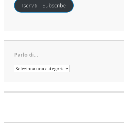
Iscriviti | Subscribe
Parlo di…
PARLO
DI…