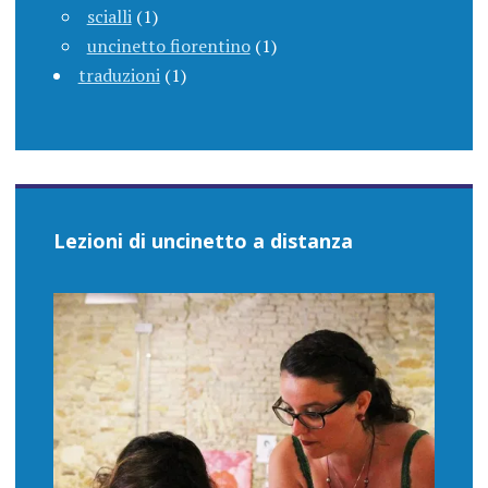
scialli
(1)
uncinetto fiorentino
(1)
traduzioni
(1)
Lezioni di uncinetto a distanza