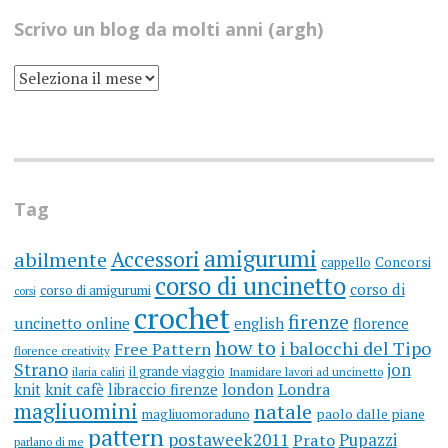
Scrivo un blog da molti anni (argh)
SCRIVO
UN
BLOG
DA
MOLTI
ANNI
(ARGH)
Tag
amigurumi
Accessori
abilmente
cappello
Concorsi
corso di uncinetto
corso di
corso di amigurumi
corsi
crochet
firenze
uncinetto online
english
florence
how to
i balocchi del Tipo
Free Pattern
florence creativity
Strano
jon
il grande viaggio
ilaria caliri
Inamidare lavori ad uncinetto
knit
knit cafè
libraccio firenze
london
Londra
magliuomini
natale
magliuomoraduno
paolo dalle piane
pattern
postaweek2011
Prato
Pupazzi
parlano di me