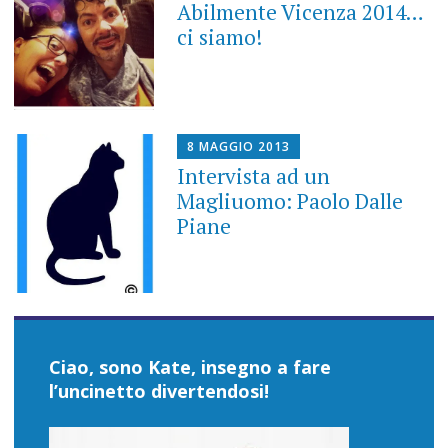
Abilmente Vicenza 2014…
ci siamo!
8 MAGGIO 2013
Intervista ad un
Magliuomo: Paolo Dalle
Piane
Ciao, sono Kate, insegno a fare
l’uncinetto divertendosi!