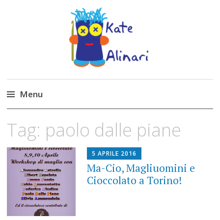
Made by Kate
Kate Alinari, corsi di uncinetto, entusiasmo,
schemi gratuiti, amigurumi, I Balocchi del Tipo
Menu
Strano, traduzioni e tanto divertimento!
Skip
Tag:
paolo dalle piane
to
content
5 APRILE 2016
Ma-Cio, Magliuomini e
Cioccolato a Torino!