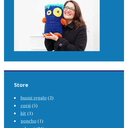
Store
buoni regalo
(2)
corsi
(5)
kit
(1)
poncho
(1)