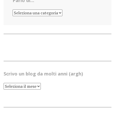
Parlo di…
PARLO
DI…
Scrivo un blog da molti anni (argh)
SCRIVO
UN
BLOG
DA
MOLTI
ANNI
(ARGH)