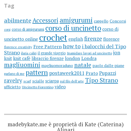
Tag
amigurumi
Accessori
abilmente
cappello
Concorsi
corso di uncinetto
corso di
corso di amigurumi
corsi
crochet
firenze
uncinetto online
english
florence
how to
i balocchi del Tipo
Free Pattern
florence creativity
Strano
jon
il grande viaggio
ilaria caliri
Inamidare lavori ad uncinetto
knit
knit cafè
libraccio firenze
london
Londra
magliuomini
natale
magliuomoraduno
paolo dalle piane
pattern
postaweek2011
Prato
Pupazzi
parlano di me
Tipo Strano
ravelry
sciarpa
scialle
scarf
sul filo dell'arte
video
ufficietto
Uncinetto Fiorentino
madebykate.me è proprietà di Kate (Caterina)
Alinari