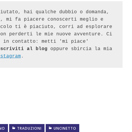
Ti sono stata utile, ti ho aiutato, hai qualche dubbio o domanda, 
o
, mi fa piacere conoscerti meglio e 
colo ti è piaciuto, corri ad esplorare 
on perderti le mie nuove avventure. Ci 
 in contatto: metti 'mi piace' 
iscriviti al blog
 oppure sbircia la mia 
nstagram
.
ANO
TRADUZIONI
UNCINETTO