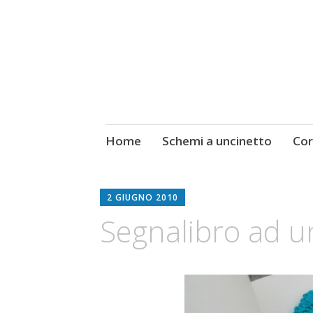
Kate Alinari, corsi di uncinetto,
Skip
Home
Schemi a uncinetto
Cor
Made by Kate
to
content
2 GIUGNO 2010
Segnalibro ad u