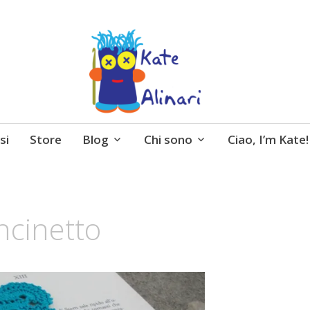
 entusiasmo, schemi gratuiti, amigurumi, I Balocchi 
si
Store
Blog
Chi sono
Ciao, I’m Kate!
ncinetto