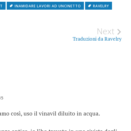
ET
INAMIDARE LAVORI AD UNCINETTO
RAVELRY
Next
Traduzioni da Ravelry
35
amo così, uso il vinavil diluito in acqua.