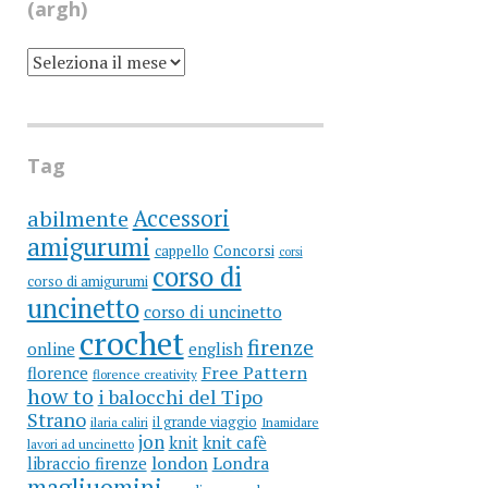
(argh)
SCRIVO
UN
BLOG
DA
MOLTI
ANNI
(ARGH)
Tag
Accessori
abilmente
amigurumi
cappello
Concorsi
corsi
corso di
corso di amigurumi
uncinetto
corso di uncinetto
crochet
firenze
online
english
Free Pattern
florence
florence creativity
how to
i balocchi del Tipo
Strano
il grande viaggio
ilaria caliri
Inamidare
jon
knit
knit cafè
lavori ad uncinetto
libraccio firenze
london
Londra
magliuomini