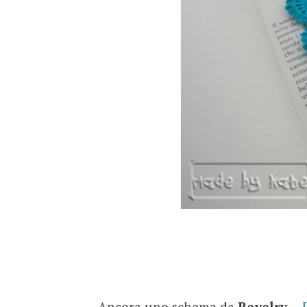
Ancora uno schema da
Ravelry
….