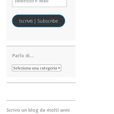
MAIL
Iscriviti | Subscribe
Parlo di…
PARLO
DI…
Scrivo un blog da molti anni