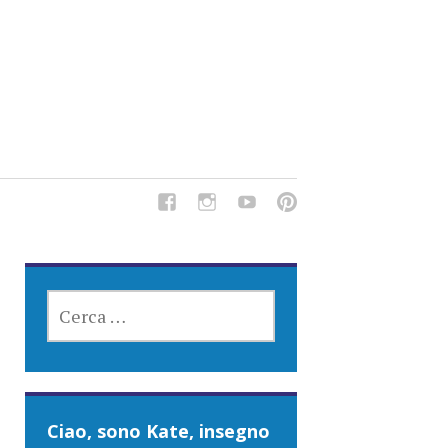
del Tipo Strano, traduzioni e tanto divertimento!
RICERCA
PER:
Ciao, sono Kate, insegno