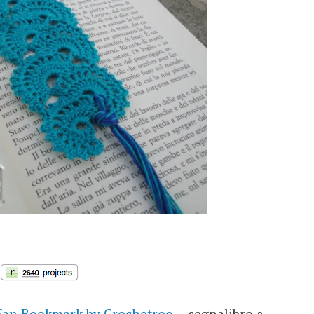
Fan Bookmark by Crochetroo
….segnalibro a