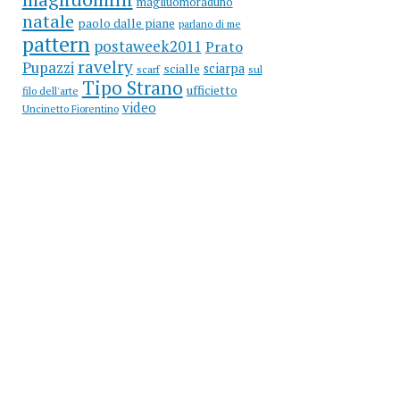
magliuomoraduno
natale
paolo dalle piane
parlano di me
pattern
postaweek2011
Prato
ravelry
Pupazzi
sciarpa
scialle
scarf
sul
Tipo Strano
ufficietto
filo dell'arte
video
Uncinetto Fiorentino