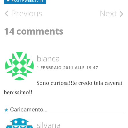
POSTAWEEK2011
Post
Previous
Next
navigation
14 comments
bianca
1 FEBBRAIO 2011 ALLE 19:47
Sono curiosa!!!e credo tela caverai
benissimo!!
Caricamento...
silvana