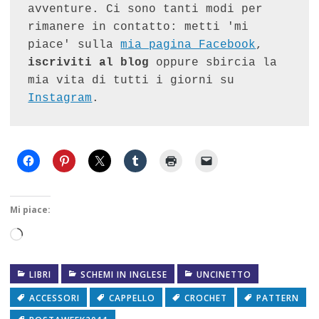
avventure. Ci sono tanti modi per 
rimanere in contatto: metti 'mi 
piace' sulla 
mia pagina Facebook
, 
iscriviti al blog
 oppure sbircia la 
mia vita di tutti i giorni su 
Instagram
.
Mi piace:
Caricamento
in
LIBRI
SCHEMI IN INGLESE
UNCINETTO
corso…
ACCESSORI
CAPPELLO
CROCHET
PATTERN