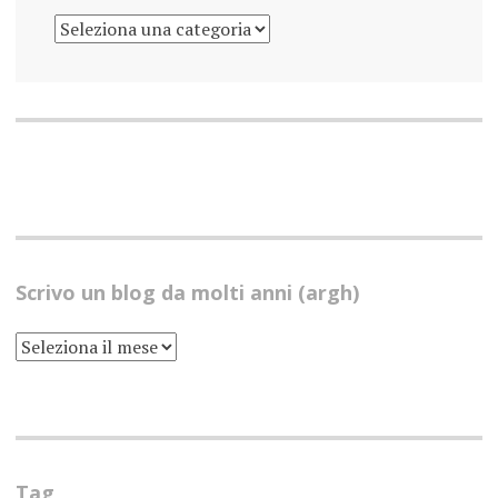
PARLO
DI…
Scrivo un blog da molti anni (argh)
SCRIVO
UN
BLOG
DA
MOLTI
ANNI
(ARGH)
Tag