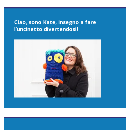
Ciao, sono Kate, insegno a fare
l’uncinetto divertendosi!