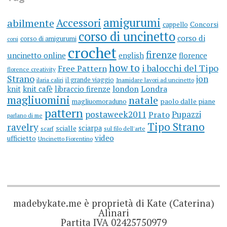
amigurumi
Accessori
abilmente
cappello
Concorsi
corso di uncinetto
corso di
corso di amigurumi
corsi
crochet
firenze
uncinetto online
english
florence
how to
i balocchi del Tipo
Free Pattern
florence creativity
Strano
jon
il grande viaggio
ilaria caliri
Inamidare lavori ad uncinetto
knit
knit cafè
libraccio firenze
london
Londra
magliuomini
natale
magliuomoraduno
paolo dalle piane
pattern
postaweek2011
Prato
Pupazzi
parlano di me
Tipo Strano
ravelry
sciarpa
scialle
scarf
sul filo dell'arte
video
ufficietto
Uncinetto Fiorentino
madebykate.me è proprietà di Kate (Caterina)
Alinari
Partita IVA 02425750979