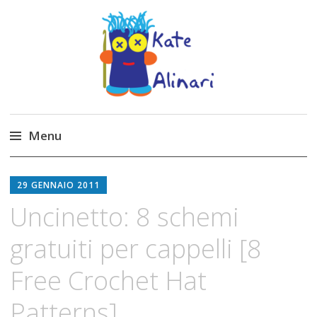
Made by Kate
Kate Alinari, corsi di uncinetto, entusiasmo,
schemi gratuiti, amigurumi, I Balocchi del Tipo
Menu
Strano, traduzioni e tanto divertimento!
Skip
to
29 GENNAIO 2011
content
Uncinetto: 8 schemi
gratuiti per cappelli [8
Free Crochet Hat
Patterns]