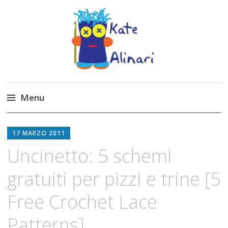
Made by Kate
Kate Alinari, corsi di uncinetto, entusiasmo,
schemi gratuiti, amigurumi, I Balocchi del Tipo
Menu
Strano, traduzioni e tanto divertimento!
Skip
to
17 MARZO 2011
content
Uncinetto: 5 schemi
gratuiti per pizzi e trine [5
Free Crochet Lace
Patterns]