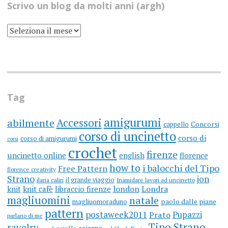
Scrivo un blog da molti anni (argh)
SCRIVO
UN
BLOG
DA
MOLTI
ANNI
(ARGH)
Tag
amigurumi
Accessori
abilmente
cappello
Concorsi
corso di uncinetto
corso di
corso di amigurumi
corsi
crochet
firenze
uncinetto online
english
florence
how to
i balocchi del Tipo
Free Pattern
florence creativity
Strano
jon
il grande viaggio
ilaria caliri
Inamidare lavori ad uncinetto
knit
knit cafè
libraccio firenze
london
Londra
magliuomini
natale
magliuomoraduno
paolo dalle piane
pattern
postaweek2011
Prato
Pupazzi
parlano di me
Tipo Strano
ravelry