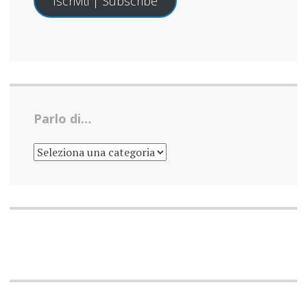
Iscriviti | Subscribe
Parlo di…
PARLO
DI…