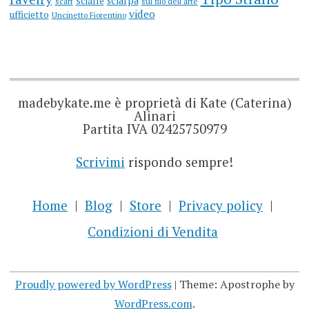
sciarpa
scialle
scarf
sul filo dell'arte
video
ufficietto
Uncinetto Fiorentino
madebykate.me è proprietà di Kate (Caterina)
Alinari
Partita IVA 02425750979
Scrivimi
rispondo sempre!
Home
Blog
Store
Privacy policy
Condizioni di Vendita
Proudly powered by WordPress
|
Theme: Apostrophe by
WordPress.com
.