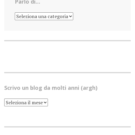
Parlo di…
PARLO
DI…
Scrivo un blog da molti anni (argh)
SCRIVO
UN
BLOG
DA
MOLTI
ANNI
(ARGH)