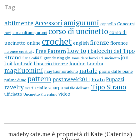
Tag
amigurumi
Accessori
abilmente
cappello
Concorsi
corso di uncinetto
corso di
corso di amigurumi
corsi
crochet
firenze
uncinetto online
english
florence
how to
i balocchi del Tipo
Free Pattern
florence creativity
Strano
jon
il grande viaggio
ilaria caliri
Inamidare lavori ad uncinetto
knit
knit cafè
libraccio firenze
london
Londra
magliuomini
natale
magliuomoraduno
paolo dalle piane
pattern
postaweek2011
Prato
Pupazzi
parlano di me
Tipo Strano
ravelry
sciarpa
scialle
scarf
sul filo dell'arte
video
ufficietto
Uncinetto Fiorentino
madebykate.me è proprietà di Kate (Caterina)
Alinari