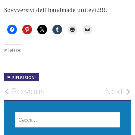
Sovvversivi dell’handmade unitevi!!!!!!
Mi piace:
RIFLESSIONI
Post
Previous
Next
navigation
RICERCA
PER: