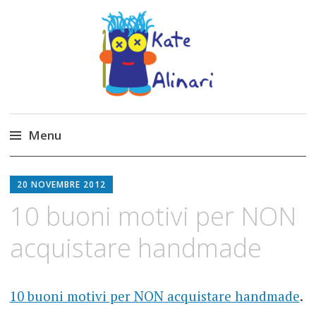
Made by Kate
Kate Alinari, corsi di uncinetto, entusiasmo,
schemi gratuiti, amigurumi, I Balocchi del Tipo
Menu
Strano, traduzioni e tanto divertimento!
Skip
to
20 NOVEMBRE 2012
content
10 buoni motivi per NON
acquistare handmade
10 buoni motivi per NON acquistare handmade
.