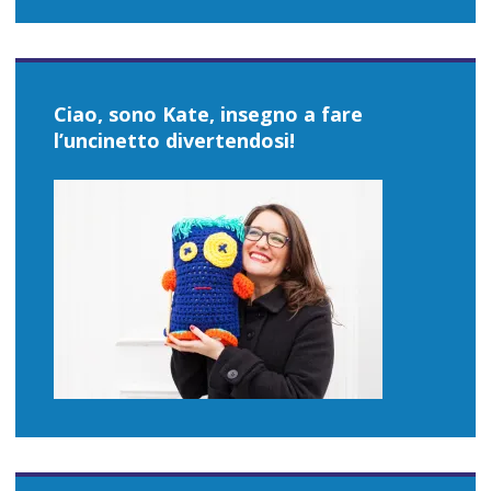
Ciao, sono Kate, insegno a fare
l’uncinetto divertendosi!