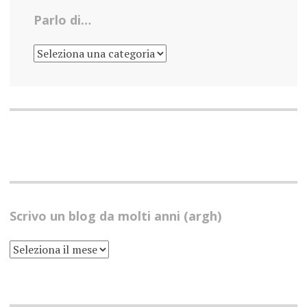
Parlo di…
PARLO
DI…
Scrivo un blog da molti anni (argh)
SCRIVO
UN
BLOG
DA
MOLTI
ANNI