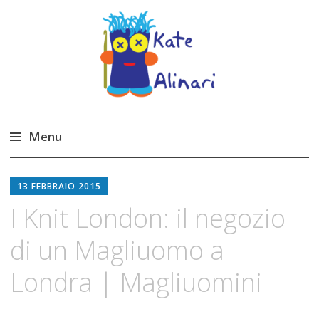
Made by Kate
Kate Alinari, corsi di uncinetto, entusiasmo,
schemi gratuiti, amigurumi, I Balocchi del Tipo
Menu
Strano, traduzioni e tanto divertimento!
Skip
to
13 FEBBRAIO 2015
content
I Knit London: il negozio
di un Magliuomo a
Londra | Magliuomini