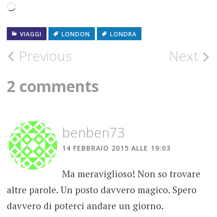
Caricamento
in
VIAGGI
LONDON
LONDRA
corso…
Post
Previous
Next
navigation
2 comments
benben73
14 FEBBRAIO 2015 ALLE 19:03
Ma meraviglioso! Non so trovare
altre parole. Un posto davvero magico. Spero
davvero di poterci andare un giorno.