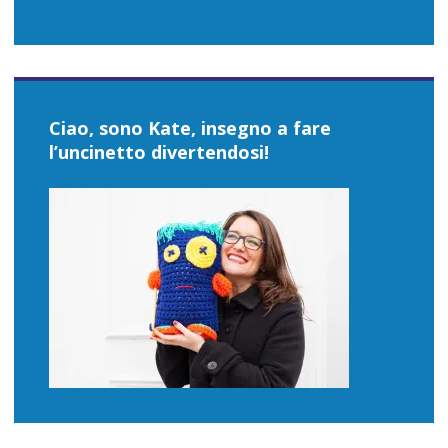
Ciao, sono Kate, insegno a fare
l’uncinetto divertendosi!