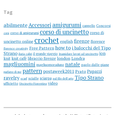
(ARGH)
Tag
amigurumi
Accessori
abilmente
cappello
Concorsi
corso di uncinetto
corso di
corso di amigurumi
corsi
crochet
firenze
uncinetto online
english
florence
how to
i balocchi del Tipo
Free Pattern
florence creativity
Strano
jon
il grande viaggio
ilaria caliri
Inamidare lavori ad uncinetto
knit
knit cafè
libraccio firenze
london
Londra
magliuomini
natale
magliuomoraduno
paolo dalle piane
pattern
postaweek2011
Prato
Pupazzi
parlano di me
Tipo Strano
ravelry
sciarpa
scialle
scarf
sul filo dell'arte
video
ufficietto
Uncinetto Fiorentino