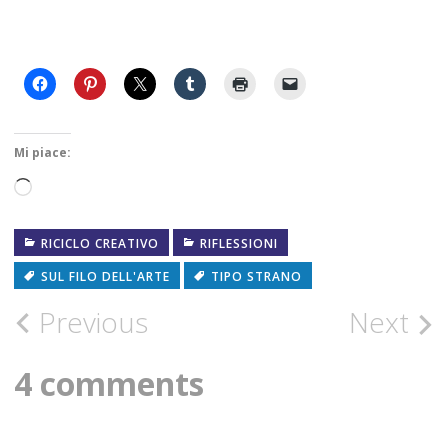
Mi piace:
Caricamento
in
RICICLO CREATIVO
RIFLESSIONI
corso…
SUL FILO DELL'ARTE
TIPO STRANO
Post
Previous
Next
navigation
4 comments