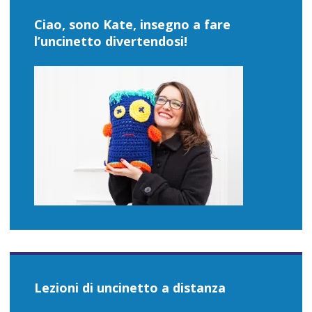
Ciao, sono Kate, insegno a fare
l’uncinetto divertendosi!
Lezioni di uncinetto a distanza