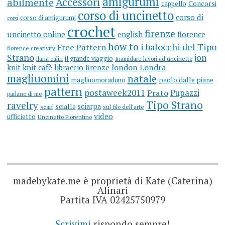
amigurumi
Accessori
abilmente
cappello
Concorsi
corso di uncinetto
corso di
corso di amigurumi
corsi
crochet
firenze
uncinetto online
english
florence
how to
i balocchi del Tipo
Free Pattern
florence creativity
Strano
jon
il grande viaggio
ilaria caliri
Inamidare lavori ad uncinetto
knit
knit cafè
libraccio firenze
london
Londra
magliuomini
natale
magliuomoraduno
paolo dalle piane
pattern
postaweek2011
Prato
Pupazzi
parlano di me
Tipo Strano
ravelry
sciarpa
scialle
scarf
sul filo dell'arte
video
ufficietto
Uncinetto Fiorentino
madebykate.me è proprietà di Kate (Caterina)
Alinari
Partita IVA 02425750979
Scrivimi
rispondo sempre!