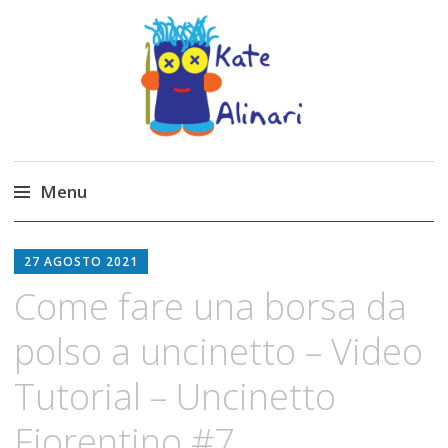
Made by Kate
Kate Alinari, corsi di uncinetto, entusiasmo,
schemi gratuiti, amigurumi, I Balocchi del Tipo
Menu
Strano, traduzioni e tanto divertimento!
Skip
to
27 AGOSTO 2021
content
Come fare una borsa da
polso a uncinetto – Video
Tutorial – Uncinetto
Fiorentino #7