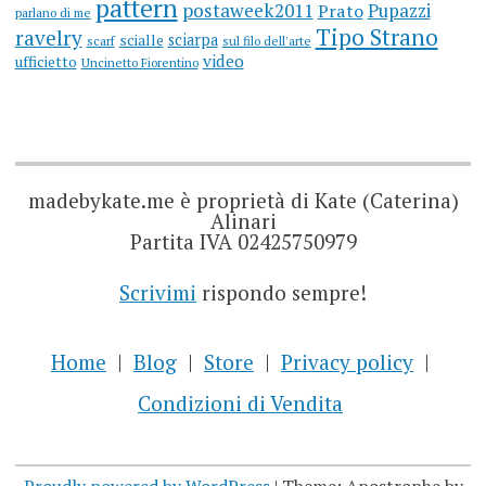
pattern
postaweek2011
Prato
Pupazzi
parlano di me
Tipo Strano
ravelry
sciarpa
scialle
scarf
sul filo dell'arte
video
ufficietto
Uncinetto Fiorentino
madebykate.me è proprietà di Kate (Caterina)
Alinari
Partita IVA 02425750979
Scrivimi
rispondo sempre!
Home
Blog
Store
Privacy policy
Condizioni di Vendita
Proudly powered by WordPress
|
Theme: Apostrophe by