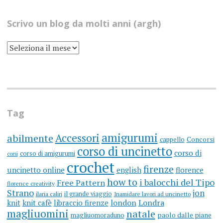
Scrivo un blog da molti anni (argh)
SCRIVO
UN
BLOG
DA
MOLTI
ANNI
(ARGH)
Tag
amigurumi
Accessori
abilmente
cappello
Concorsi
corso di uncinetto
corso di
corso di amigurumi
corsi
crochet
firenze
uncinetto online
english
florence
how to
i balocchi del Tipo
Free Pattern
florence creativity
Strano
jon
il grande viaggio
ilaria caliri
Inamidare lavori ad uncinetto
knit
knit cafè
libraccio firenze
london
Londra
magliuomini
natale
magliuomoraduno
paolo dalle piane