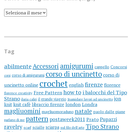
SCRIVO
UN
BLOG
DA
MOLTI
ANNI
(ARGH)
Tag
amigurumi
Accessori
abilmente
cappello
Concorsi
corso di uncinetto
corso di
corso di amigurumi
corsi
crochet
firenze
uncinetto online
english
florence
how to
i balocchi del Tipo
Free Pattern
florence creativity
Strano
jon
il grande viaggio
ilaria caliri
Inamidare lavori ad uncinetto
knit
knit cafè
libraccio firenze
london
Londra
magliuomini
natale
magliuomoraduno
paolo dalle piane
pattern
postaweek2011
Prato
Pupazzi
parlano di me
Tipo Strano
ravelry
sciarpa
scialle
scarf
sul filo dell'arte