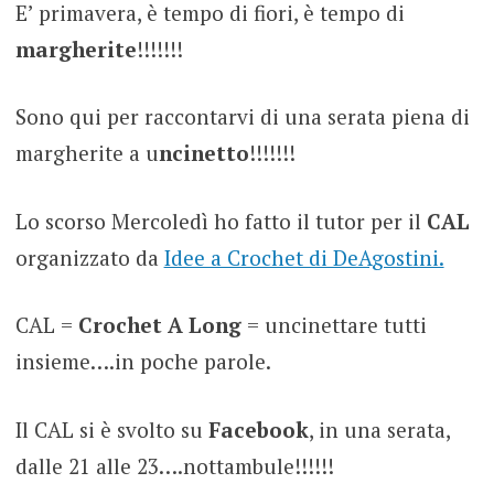
E’ primavera, è tempo di fiori, è tempo di
margherite
!!!!!!!
Sono qui per raccontarvi di una serata piena di
margherite a u
ncinetto
!!!!!!!
Lo scorso Mercoledì ho fatto il tutor per il
CAL
organizzato da
Idee a Crochet di DeAgostini.
CAL =
Crochet A Long
= uncinettare tutti
insieme….in poche parole.
Il CAL si è svolto su
Facebook
, in una serata,
dalle 21 alle 23….nottambule!!!!!!