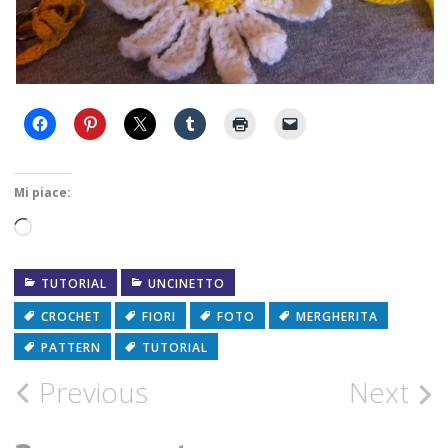
Mi piace:
Caricamento
in
TUTORIAL
UNCINETTO
corso…
CROCHET
FIORI
FOTO
MERGHERITA
PATTERN
TUTORIAL
Post
Previous
Next
navigation