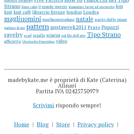
Free Pattern
florence creativity
Strano
jon
il grande viaggio
ilaria caliri
Inamidare lavori ad uncinetto
knit
knit cafè
libraccio firenze
london
Londra
magliuomini
natale
magliuomoraduno
paolo dalle piane
pattern
postaweek2011
Prato
Pupazzi
parlano di me
Tipo Strano
ravelry
sciarpa
scialle
scarf
sul filo dell'arte
video
ufficietto
Uncinetto Fiorentino
madebykate.me è proprietà di Kate (Caterina)
Alinari
Partita IVA 02425750979
Scrivimi
rispondo sempre!
Home
Blog
Store
Privacy policy