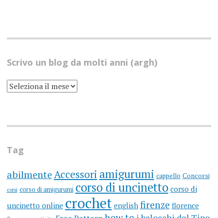
Scrivo un blog da molti anni (argh)
SCRIVO
UN
BLOG
DA
MOLTI
ANNI
(ARGH)
Tag
amigurumi
Accessori
abilmente
cappello
Concorsi
corso di uncinetto
corso di
corso di amigurumi
corsi
crochet
firenze
uncinetto online
english
florence
how to
i balocchi del Tipo