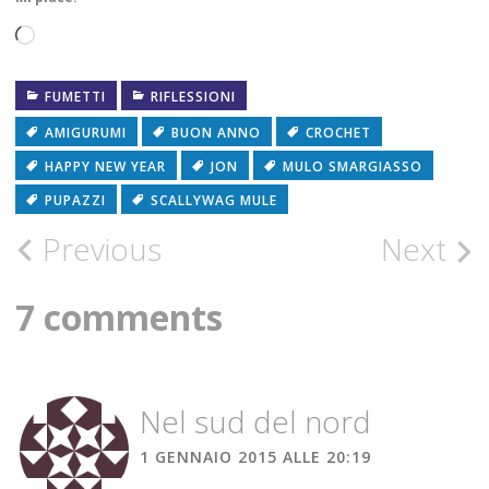
Caricamento
in
FUMETTI
RIFLESSIONI
corso…
AMIGURUMI
BUON ANNO
CROCHET
HAPPY NEW YEAR
JON
MULO SMARGIASSO
PUPAZZI
SCALLYWAG MULE
Post
Previous
Next
navigation
7 comments
Nel sud del nord
1 GENNAIO 2015 ALLE 20:19