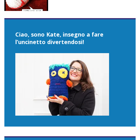
Ciao, sono Kate, insegno a fare
l’uncinetto divertendosi!