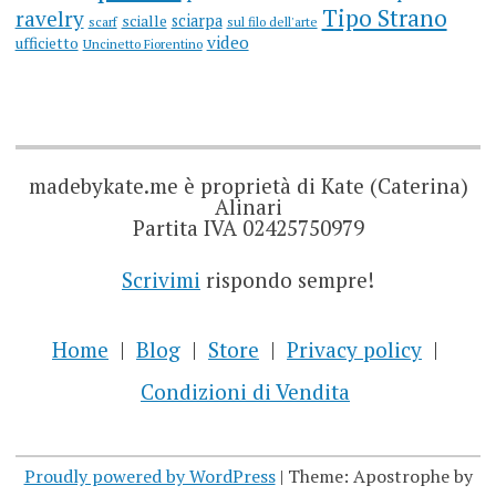
Tipo Strano
ravelry
sciarpa
scialle
scarf
sul filo dell'arte
video
ufficietto
Uncinetto Fiorentino
madebykate.me è proprietà di Kate (Caterina)
Alinari
Partita IVA 02425750979
Scrivimi
rispondo sempre!
Home
Blog
Store
Privacy policy
Condizioni di Vendita
Proudly powered by WordPress
|
Theme: Apostrophe by