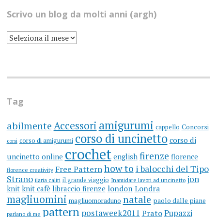
Scrivo un blog da molti anni (argh)
SCRIVO
UN
BLOG
DA
MOLTI
ANNI
(ARGH)
Tag
amigurumi
Accessori
abilmente
cappello
Concorsi
corso di uncinetto
corso di
corso di amigurumi
corsi
crochet
firenze
uncinetto online
english
florence
how to
i balocchi del Tipo
Free Pattern
florence creativity
Strano
jon
il grande viaggio
ilaria caliri
Inamidare lavori ad uncinetto
knit
knit cafè
libraccio firenze
london
Londra
magliuomini
natale
magliuomoraduno
paolo dalle piane
pattern
postaweek2011
Prato
Pupazzi
parlano di me