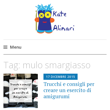
Made by Kate
Kate Alinari, corsi di uncinetto, entusiasmo,
schemi gratuiti, amigurumi, I Balocchi del Tipo
Menu
Strano, traduzioni e tanto divertimento!
Skip
Tag:
mulo smargiasso
to
content
17 DICEMBRE 2015
Trucchi e consigli per
creare un esercito di
amigurumi