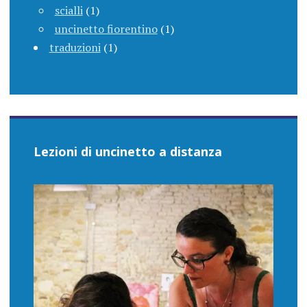
scialli
(1)
uncinetto fiorentino
(1)
traduzioni
(1)
Lezioni di uncinetto a distanza