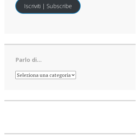
Iscriviti | Subscribe
Parlo di…
PARLO
DI…