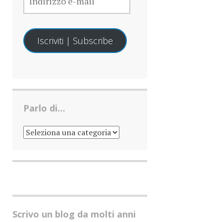
MAIL
Iscriviti | Subscribe
Parlo di…
PARLO
DI…
Scrivo un blog da molti anni