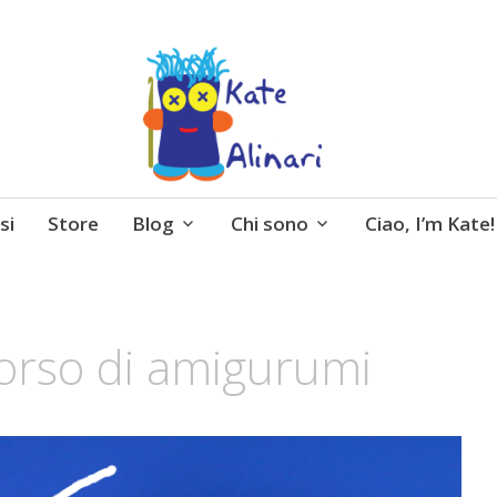
 entusiasmo, schemi gratuiti, amigurumi, I Balocchi 
si
Store
Blog
Chi sono
Ciao, I’m Kate!
Corso di amigurumi