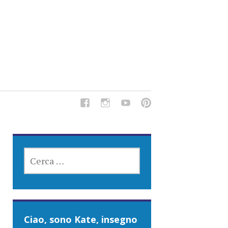
del Tipo Strano, traduzioni e tanto divertimento!
RICERCA
PER:
Ciao, sono Kate, insegno