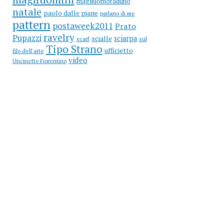
magliuomoraduno
natale
paolo dalle piane
parlano di me
pattern
postaweek2011
Prato
ravelry
Pupazzi
sciarpa
scialle
scarf
sul
Tipo Strano
ufficietto
filo dell'arte
video
Uncinetto Fiorentino