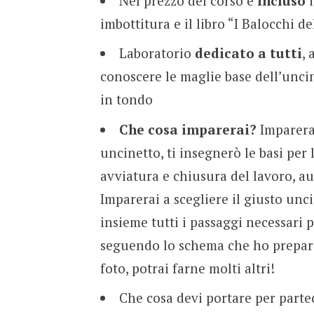
Nel prezzo del corso è
incluso
i
imbottitura e il libro “I Balocchi d
Laboratorio
dedicato a tutti
, 
conoscere le maglie base dell’uncin
in tondo
Che cosa imparerai?
Imparerai
uncinetto, ti insegnerò le basi per
avviatura e chiusura del lavoro, au
Imparerai a scegliere il giusto unc
insieme tutti i passaggi necessari 
seguendo lo schema che ho preparat
foto, potrai farne molti altri!
Che cosa devi portare per partec