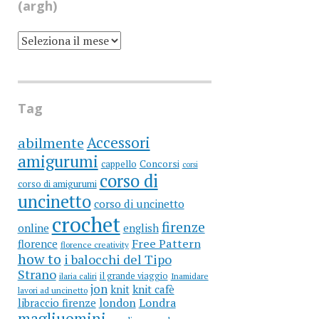
(argh)
SCRIVO
UN
BLOG
DA
MOLTI
ANNI
(ARGH)
Tag
Accessori
abilmente
amigurumi
cappello
Concorsi
corsi
corso di
corso di amigurumi
uncinetto
corso di uncinetto
crochet
firenze
online
english
Free Pattern
florence
florence creativity
how to
i balocchi del Tipo
Strano
il grande viaggio
ilaria caliri
Inamidare
jon
knit
knit cafè
lavori ad uncinetto
libraccio firenze
london
Londra
magliuomini