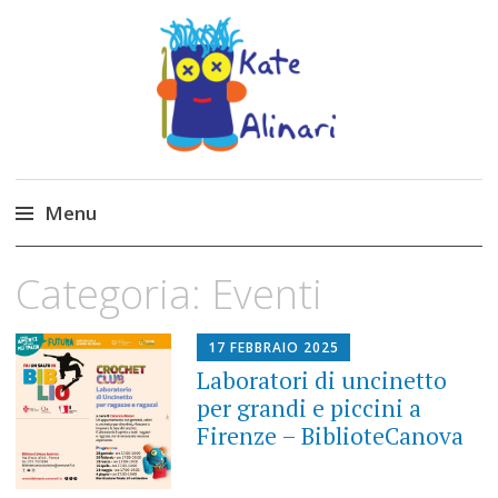
Made by Kate
Kate Alinari, corsi di uncinetto, entusiasmo,
schemi gratuiti, amigurumi, I Balocchi del Tipo
Menu
Strano, traduzioni e tanto divertimento!
Skip
Categoria:
Eventi
to
content
17 FEBBRAIO 2025
Laboratori di uncinetto
per grandi e piccini a
Firenze – BiblioteCanova