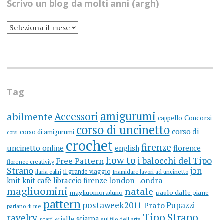
Scrivo un blog da molti anni (argh)
SCRIVO
UN
BLOG
DA
MOLTI
ANNI
(ARGH)
Tag
amigurumi
Accessori
abilmente
cappello
Concorsi
corso di uncinetto
corso di
corso di amigurumi
corsi
crochet
firenze
uncinetto online
english
florence
how to
i balocchi del Tipo
Free Pattern
florence creativity
Strano
jon
il grande viaggio
ilaria caliri
Inamidare lavori ad uncinetto
knit
knit cafè
libraccio firenze
london
Londra
magliuomini
natale
magliuomoraduno
paolo dalle piane
pattern
postaweek2011
Prato
Pupazzi
parlano di me
Tipo Strano
ravelry
sciarpa
scialle
scarf
sul filo dell'arte