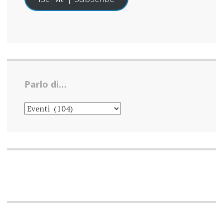
Parlo di…
PARLO
DI…