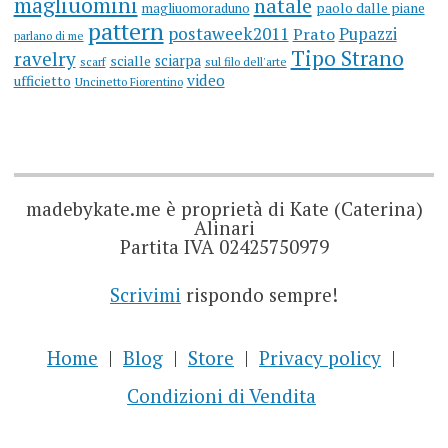
magliuomini
natale
magliuomoraduno
paolo dalle piane
pattern
postaweek2011
Prato
Pupazzi
parlano di me
Tipo Strano
ravelry
sciarpa
scialle
scarf
sul filo dell'arte
video
ufficietto
Uncinetto Fiorentino
madebykate.me è proprietà di Kate (Caterina)
Alinari
Partita IVA 02425750979
Scrivimi
rispondo sempre!
Home
Blog
Store
Privacy policy
Condizioni di Vendita