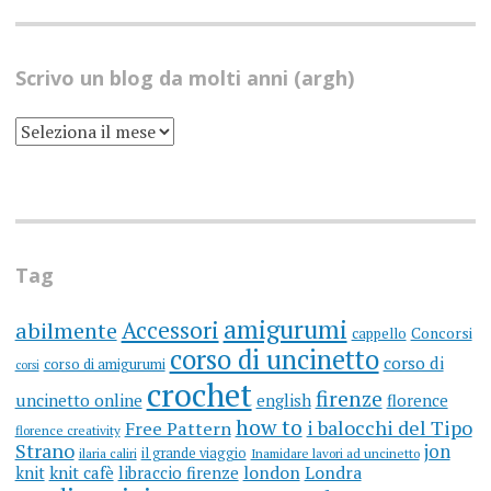
Scrivo un blog da molti anni (argh)
SCRIVO
UN
BLOG
DA
MOLTI
ANNI
(ARGH)
Tag
amigurumi
Accessori
abilmente
cappello
Concorsi
corso di uncinetto
corso di
corso di amigurumi
corsi
crochet
firenze
uncinetto online
english
florence
how to
i balocchi del Tipo
Free Pattern
florence creativity
Strano
jon
il grande viaggio
ilaria caliri
Inamidare lavori ad uncinetto
knit
knit cafè
libraccio firenze
london
Londra