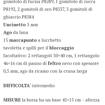
gomitolo di fucsia P8289, 1 gomitolo di zucca
P8192, 2 gomitoli di oro P8337, 3 gomitoli di
ghiaccio P8384
Uncinetto
3 mm
Ago
da lana
15
marcapunto
a lucchetto
tavoletta e spilli per il
bloccaggio
facoltativo: 2 rettangoli 50×40 cm, 1 rettangolo
46×16 cm di panno di
feltro
nero con spessore
0,5 mm, ago da ricamo con la cruna larga
DIFFICOLTA
‘ intermedio
MISURE
la borsa ha un base 45×15 cm – altezza