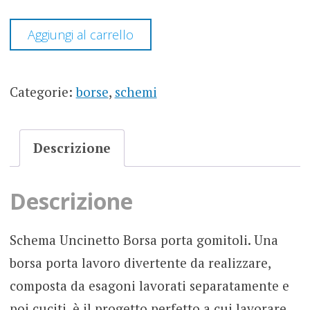
BORSA
Aggiungi al carrello
PORTA
GOMITOLI
ESAGONI
-
Categorie:
borse
,
schemi
SCHEMA
UNCINETTO
QUANTITÀ
Descrizione
Descrizione
Schema Uncinetto Borsa porta gomitoli. Una
borsa porta lavoro divertente da realizzare,
composta da esagoni lavorati separatamente e
poi cuciti, è il progetto perfetto a cui lavorare