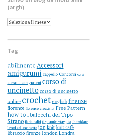
Scrivo un blog da molti anni
(argh)
SCRIVO
UN
BLOG
DA
MOLTI
ANNI
(ARGH)
Tag
Accessori
abilmente
amigurumi
cappello
Concorsi
corsi
corso di
corso di amigurumi
uncinetto
corso di uncinetto
crochet
firenze
online
english
Free Pattern
florence
florence creativity
how to
i balocchi del Tipo
Strano
il grande viaggio
ilaria caliri
Inamidare
jon
knit
knit cafè
lavori ad uncinetto
libraccio firenze
london
Londra