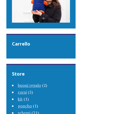
Carrello
Store
buoni regalo
(2)
corsi
(5)
kit
(1)
poncho
(1)
schemi
(21)