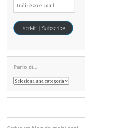
E-
MAIL
Iscriviti | Subscribe
Parlo di…
PARLO
DI…