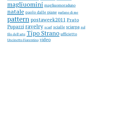
magliuomini
magliuomoraduno
natale
paolo dalle piane
parlano di me
pattern
postaweek2011
Prato
ravelry
Pupazzi
sciarpa
scialle
scarf
sul
Tipo Strano
ufficietto
filo dell'arte
video
Uncinetto Fiorentino