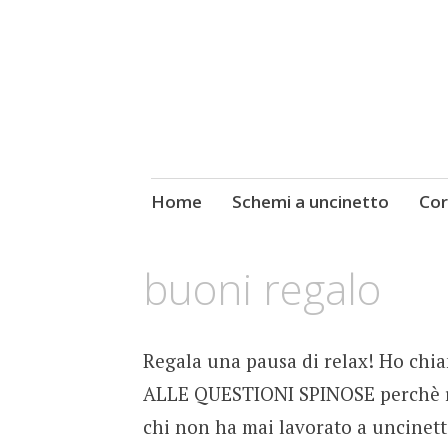
Kate Alinari, corsi di uncinetto,
Skip
Home
Schemi a uncinetto
Cor
Made by Kate
to
content
buoni regalo
Regala una pausa di relax! Ho chia
ALLE QUESTIONI SPINOSE perchè ris
chi non ha mai lavorato a uncinett