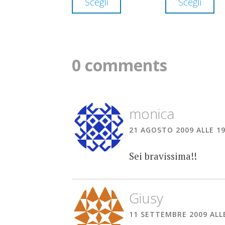
Scegli
Scegli
prodotto
pr
era:
ha
h
117,00 
più
pi
varianti.
va
0 comments
Le
Le
opzioni
op
possono
po
monica
essere
es
21 AGOSTO 2009 ALLE 19
scelte
sc
nella
ne
Sei bravissima!!
pagina
pa
del
de
Giusy
prodotto
pr
11 SETTEMBRE 2009 ALLE