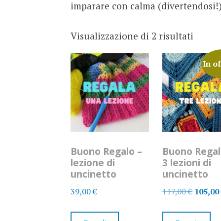
imparare con calma (divertendosi!
Prezzo
Visualizzazione di 2 risultati
dal
In o
più
econo
Buono Regalo –
Buono Regal
lezione di
3 lezioni di
uncinetto
uncinetto
Il
39,00
€
117,00
€
105,0
prezzo
Questo
Qu
origina