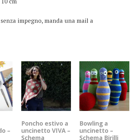
 10 cm
, senza impegno, manda una mail a
n
Poncho estivo a
Bowling a
do –
uncinetto VIVA –
uncinetto –
Schema
Schema Birilli