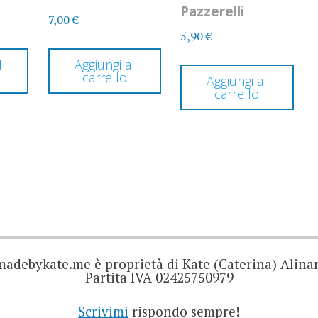
Pazzerelli
7,00
€
5,90
€
l
Aggiungi al
carrello
Aggiungi al
carrello
madebykate.me è proprietà di Kate (Caterina) Alinar
Partita IVA 02425750979
Scrivimi
rispondo sempre!