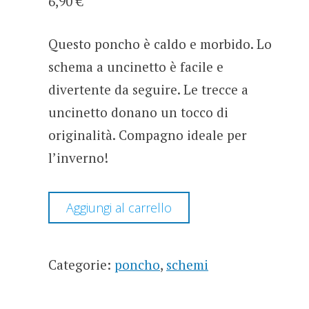
6,90
€
Questo poncho è caldo e morbido. Lo
schema a uncinetto è facile e
divertente da seguire. Le trecce a
uncinetto donano un tocco di
originalità. Compagno ideale per
l’inverno!
PONCHO
Aggiungi al carrello
LE
TRECCE
-
SCHEMA
Categorie:
poncho
,
schemi
UNCINETTO
QUANTITÀ