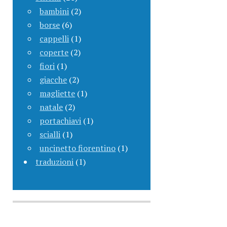
bambini
(2)
borse
(6)
cappelli
(1)
coperte
(2)
fiori
(1)
giacche
(2)
magliette
(1)
natale
(2)
portachiavi
(1)
scialli
(1)
uncinetto fiorentino
(1)
traduzioni
(1)