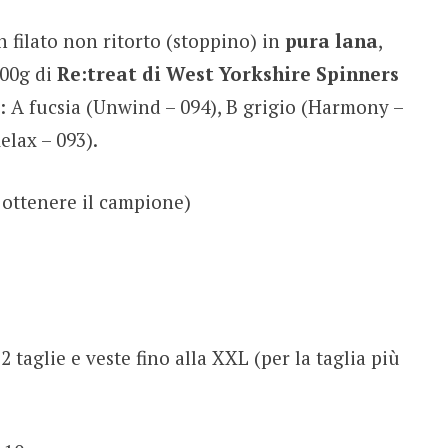
n filato non ritorto (stoppino) in
pura lana
,
800g di
Re:treat di West Yorkshire Spinners
: A fucsia (Unwind – 094), B grigio (Harmony –
elax – 093).
ottenere il campione)
 taglie e veste fino alla XXL (per la taglia più