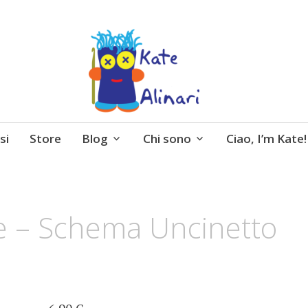
 entusiasmo, schemi gratuiti, amigurumi, I Balocchi 
si
Store
Blog
Chi sono
Ciao, I’m Kate!
e – Schema Uncinetto