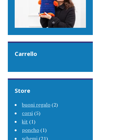
Carrello
Store
buoni regalo
(2)
corsi
(5)
kit
(1)
poncho
(1)
schemi
(21)