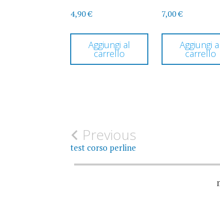
4,90
€
7,00
€
Aggiungi al
Aggiungi a
carrello
carrello
Post
Previous
test corso perline
navigation