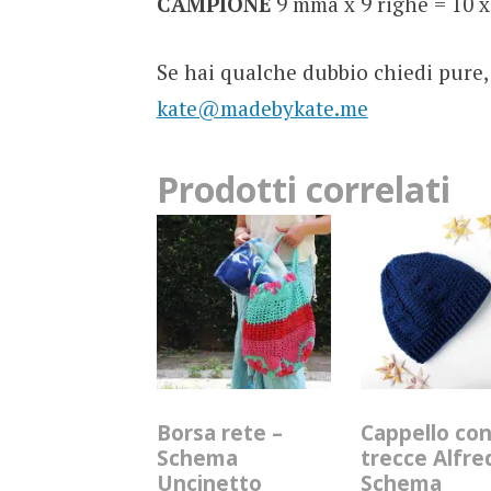
CAMPIONE
9 mma x 9 righe = 10 x
Se hai qualche dubbio chiedi pure
kate@madebykate.me
Prodotti correlati
Borsa rete –
Cappello co
Schema
trecce Alfre
Uncinetto
Schema