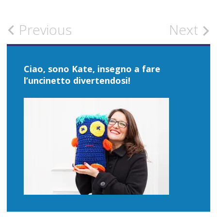
Post
Previous
Next
navigation
Ciao, sono Kate, insegno a fare
l’uncinetto divertendosi!