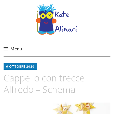
Made by Kate
Kate Alinari, corsi di uncinetto, entusiasmo,
schemi gratuiti, amigurumi, I Balocchi del Tipo
Menu
Strano, traduzioni e tanto divertimento!
Skip
to
6 OTTOBRE 2020
content
Cappello con trecce
Alfredo – Schema