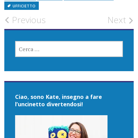
UFFICIETTO
Post
Previous
Next
navigation
RICERCA
PER:
Ciao, sono Kate, insegno a fare
l’uncinetto divertendosi!