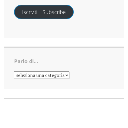
Iscriviti | Subscribe
Parlo di…
PARLO
DI…