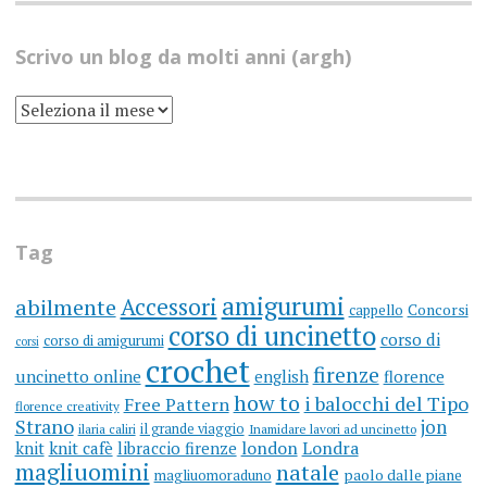
Scrivo un blog da molti anni (argh)
SCRIVO
UN
BLOG
DA
MOLTI
ANNI
(ARGH)
Tag
amigurumi
Accessori
abilmente
cappello
Concorsi
corso di uncinetto
corso di
corso di amigurumi
corsi
crochet
firenze
uncinetto online
english
florence
how to
i balocchi del Tipo
Free Pattern
florence creativity
Strano
jon
il grande viaggio
ilaria caliri
Inamidare lavori ad uncinetto
knit
knit cafè
libraccio firenze
london
Londra
magliuomini
natale
magliuomoraduno
paolo dalle piane