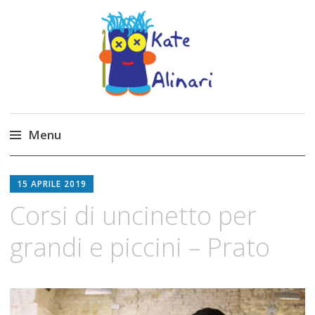
Made by Kate
Kate Alinari, corsi di uncinetto, entusiasmo,
schemi gratuiti, amigurumi, I Balocchi del Tipo
Menu
Strano, traduzioni e tanto divertimento!
Skip
to
15 APRILE 2019
content
Corsi di uncinetto per
grandi e piccini – Prato