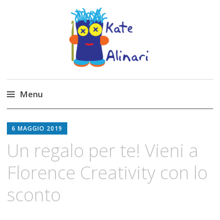
Made by Kate
Kate Alinari, corsi di uncinetto, entusiasmo,
schemi gratuiti, amigurumi, I Balocchi del Tipo
Menu
Strano, traduzioni e tanto divertimento!
Skip
to
6 MAGGIO 2019
content
Un regalo per te! Vieni a
Florence Creativity con lo
sconto