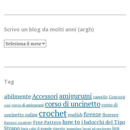
Scrivo un blog da molti anni (argh)
SCRIVO
UN
BLOG
DA
MOLTI
ANNI
(ARGH)
Tag
amigurumi
Accessori
abilmente
cappello
Concorsi
corso di uncinetto
corso di
corso di amigurumi
corsi
crochet
firenze
uncinetto online
english
florence
how to
i balocchi del Tipo
Free Pattern
florence creativity
Strano
jon
il grande viaggio
ilaria caliri
Inamidare lavori ad uncinetto