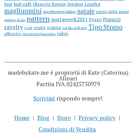
knit
knit cafè
libraccio firenze
london
Londra
magliuomini
natale
magliuomoraduno
paolo dalle piane
pattern
postaweek2011
Prato
Pupazzi
parlano di me
Tipo Strano
ravelry
sciarpa
scialle
scarf
sul filo dell'arte
video
ufficietto
Uncinetto Fiorentino
madebykate.me è proprietà di Kate (Caterina)
Alinari
Partita IVA 02425750979
Scrivimi
rispondo sempre!
Home
Blog
Store
Privacy policy
Condizioni di Vendita