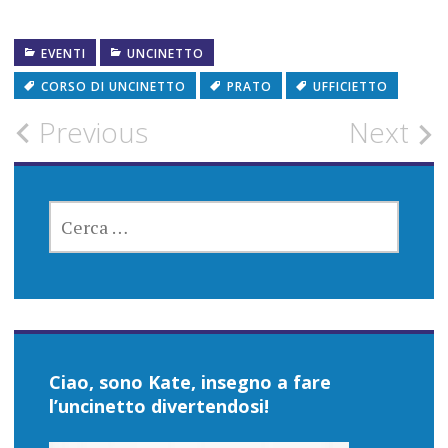
EVENTI
UNCINETTO
CORSO DI UNCINETTO
PRATO
UFFICIETTO
Post
Previous
Next
navigation
RICERCA
PER:
Ciao, sono Kate, insegno a fare
l’uncinetto divertendosi!