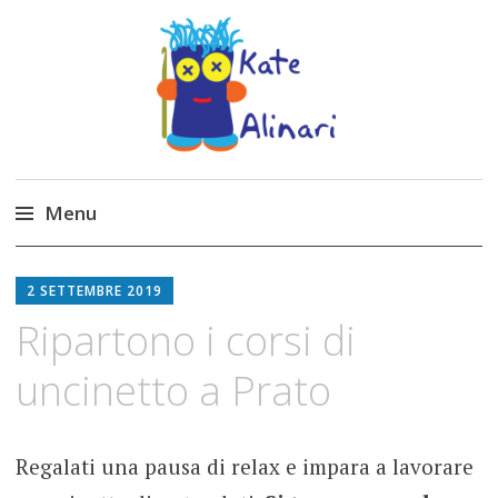
Made by Kate
Kate Alinari, corsi di uncinetto, entusiasmo,
schemi gratuiti, amigurumi, I Balocchi del Tipo
Menu
Strano, traduzioni e tanto divertimento!
Skip
to
2 SETTEMBRE 2019
content
Ripartono i corsi di
uncinetto a Prato
Regalati una pausa di relax e impara a lavorare