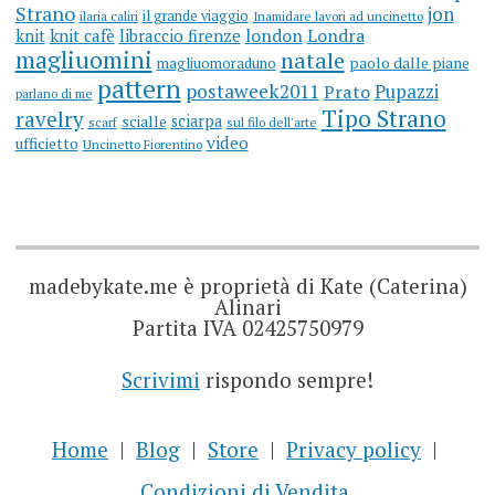
Strano
jon
il grande viaggio
ilaria caliri
Inamidare lavori ad uncinetto
knit
knit cafè
libraccio firenze
london
Londra
magliuomini
natale
magliuomoraduno
paolo dalle piane
pattern
postaweek2011
Prato
Pupazzi
parlano di me
Tipo Strano
ravelry
sciarpa
scialle
scarf
sul filo dell'arte
video
ufficietto
Uncinetto Fiorentino
madebykate.me è proprietà di Kate (Caterina)
Alinari
Partita IVA 02425750979
Scrivimi
rispondo sempre!
Home
Blog
Store
Privacy policy
Condizioni di Vendita