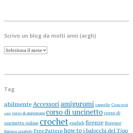
Scrivo un blog da molti anni (argh)
SCRIVO
UN
BLOG
DA
MOLTI
ANNI
(ARGH)
Tag
amigurumi
Accessori
abilmente
cappello
Concorsi
corso di uncinetto
corso di
corso di amigurumi
corsi
crochet
firenze
uncinetto online
english
florence
how to
i balocchi del Tipo
Free Pattern
florence creativity