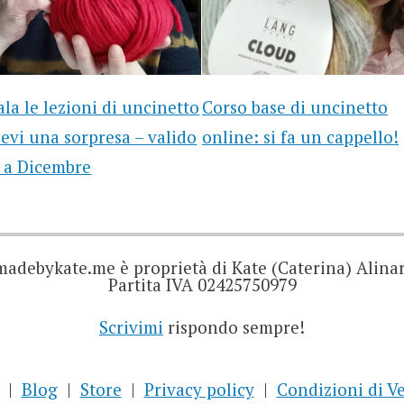
la le lezioni di uncinetto
Corso base di uncinetto
cevi una sorpresa – valido
online: si fa un cappello!
o a Dicembre
madebykate.me è proprietà di Kate (Caterina) Alinar
Partita IVA 02425750979
Scrivimi
rispondo sempre!
Blog
Store
Privacy policy
Condizioni di V