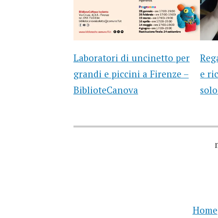
Laboratori di uncinetto per
Rega
grandi e piccini a Firenze –
e ri
BiblioteCanova
sol
Home