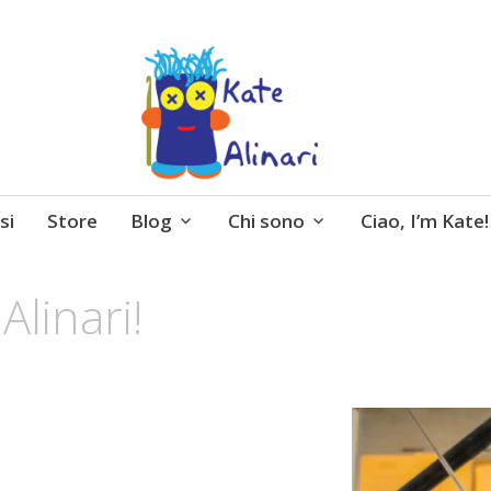
 entusiasmo, schemi gratuiti, amigurumi, I Balocchi 
si
Store
Blog
Chi sono
Ciao, I’m Kate!
Alinari!