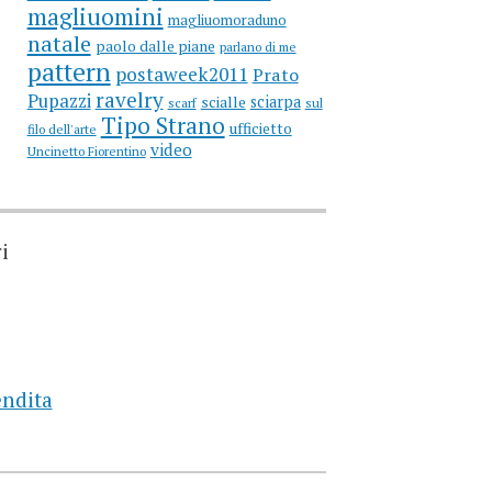
magliuomini
magliuomoraduno
natale
paolo dalle piane
parlano di me
pattern
postaweek2011
Prato
ravelry
Pupazzi
sciarpa
scialle
scarf
sul
Tipo Strano
ufficietto
filo dell'arte
video
Uncinetto Fiorentino
i
endita