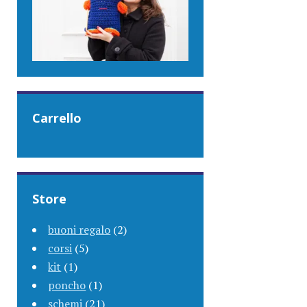
Carrello
Store
buoni regalo
(2)
corsi
(5)
kit
(1)
poncho
(1)
schemi
(21)