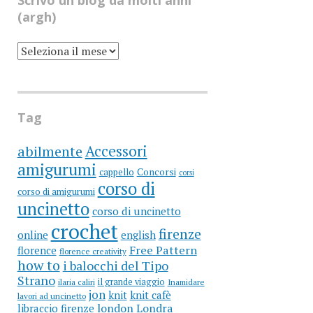
Scrivo un blog da molti anni
(argh)
SCRIVO
UN
BLOG
DA
MOLTI
ANNI
(ARGH)
Tag
Accessori
abilmente
amigurumi
cappello
Concorsi
corsi
corso di
corso di amigurumi
uncinetto
corso di uncinetto
crochet
firenze
online
english
Free Pattern
florence
florence creativity
how to
i balocchi del Tipo
Strano
il grande viaggio
ilaria caliri
Inamidare
jon
knit
knit cafè
lavori ad uncinetto
libraccio firenze
london
Londra