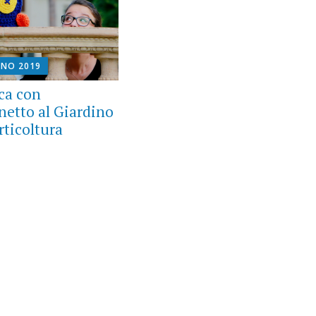
GNO 2019
oca con
inetto al Giardino
rticoltura