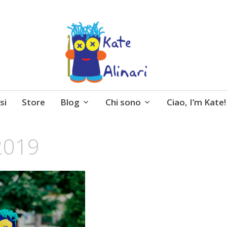
 entusiasmo, schemi gratuiti, amigurumi, I Balocchi 
si
Store
Blog
Chi sono
Ciao, I’m Kate!
2019