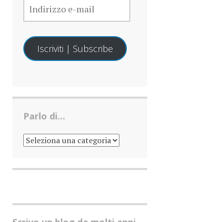
E-
MAIL
Iscriviti | Subscribe
Parlo di…
PARLO
DI…