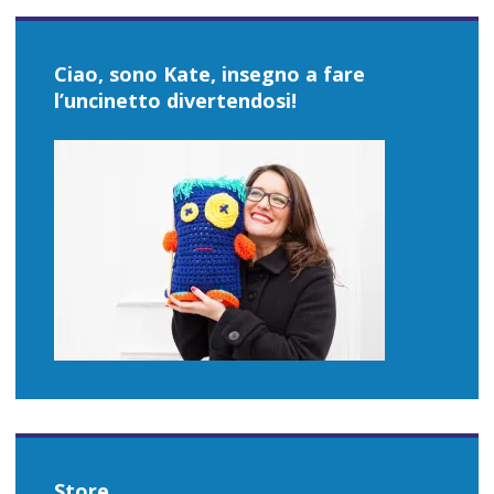
Ciao, sono Kate, insegno a fare
l’uncinetto divertendosi!
Store