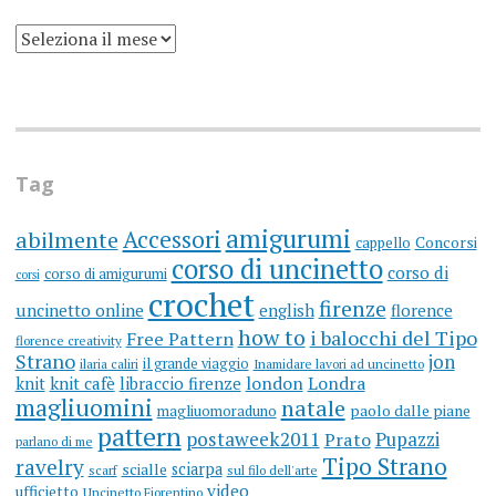
SCRIVO
UN
BLOG
DA
MOLTI
ANNI
(ARGH)
Tag
amigurumi
Accessori
abilmente
cappello
Concorsi
corso di uncinetto
corso di
corso di amigurumi
corsi
crochet
firenze
uncinetto online
english
florence
how to
i balocchi del Tipo
Free Pattern
florence creativity
Strano
jon
il grande viaggio
ilaria caliri
Inamidare lavori ad uncinetto
knit
knit cafè
libraccio firenze
london
Londra
magliuomini
natale
magliuomoraduno
paolo dalle piane
pattern
postaweek2011
Prato
Pupazzi
parlano di me
Tipo Strano
ravelry
sciarpa
scialle
scarf
sul filo dell'arte
video
ufficietto
Uncinetto Fiorentino