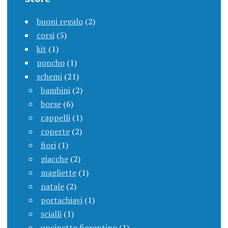
buoni regalo
(2)
corsi
(5)
kit
(1)
poncho
(1)
schemi
(21)
bambini
(2)
borse
(6)
cappelli
(1)
coperte
(2)
fiori
(1)
giacche
(2)
magliette
(1)
natale
(2)
portachiavi
(1)
scialli
(1)
uncinetto fiorentino
(1)