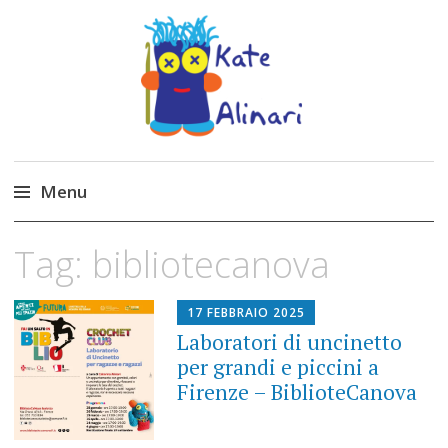
Made by Kate
Kate Alinari, corsi di uncinetto, entusiasmo,
schemi gratuiti, amigurumi, I Balocchi del Tipo
Menu
Strano, traduzioni e tanto divertimento!
Skip
Tag:
bibliotecanova
to
content
17 FEBBRAIO 2025
Laboratori di uncinetto
per grandi e piccini a
Firenze – BiblioteCanova