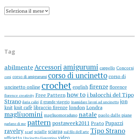
SCRIVO
UN
BLOG
DA
MOLTI
ANNI
(ARGH)
Tag
amigurumi
Accessori
abilmente
cappello
Concorsi
corso di uncinetto
corso di
corso di amigurumi
corsi
crochet
firenze
uncinetto online
english
florence
how to
i balocchi del Tipo
Free Pattern
florence creativity
Strano
jon
il grande viaggio
ilaria caliri
Inamidare lavori ad uncinetto
knit
knit cafè
libraccio firenze
london
Londra
magliuomini
natale
magliuomoraduno
paolo dalle piane
pattern
postaweek2011
Prato
Pupazzi
parlano di me
Tipo Strano
ravelry
sciarpa
scialle
scarf
sul filo dell'arte
video
ufficietto
Uncinetto Fiorentino