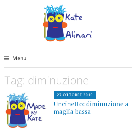
Made by Kate
Kate Alinari, corsi di uncinetto, entusiasmo,
schemi gratuiti, amigurumi, I Balocchi del Tipo
Menu
Strano, traduzioni e tanto divertimento!
Skip
Tag:
diminuzione
to
content
27 OTTOBRE 2010
Uncinetto: diminuzione a
maglia bassa