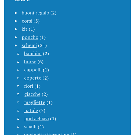
buoni regalo
(2)
corsi
(5)
kit
(1)
poncho
(1)
schemi
(21)
bambini
(2)
borse
(6)
cappelli
(1)
coperte
(2)
fiori
(1)
giacche
(2)
magliette
(1)
natale
(2)
portachiavi
(1)
scialli
(1)
uncinetto fiorentino
(1)