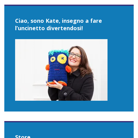
Ciao, sono Kate, insegno a fare
l’uncinetto divertendosi!
Store