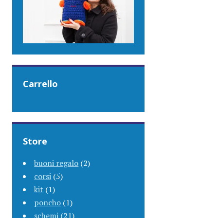
Carrello
Store
buoni regalo
(2)
corsi
(5)
kit
(1)
poncho
(1)
schemi
(21)