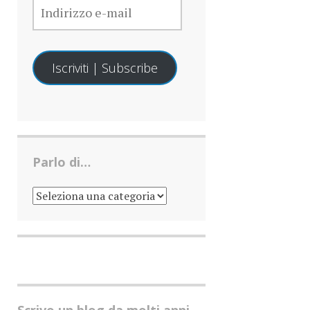
E-
MAIL
Iscriviti | Subscribe
Parlo di…
PARLO
DI…