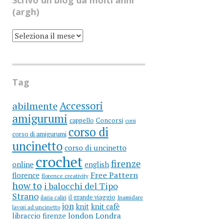
Scrivo un blog da molti anni
(argh)
SCRIVO
UN
BLOG
DA
MOLTI
ANNI
(ARGH)
Tag
Accessori
abilmente
amigurumi
cappello
Concorsi
corsi
corso di
corso di amigurumi
uncinetto
corso di uncinetto
crochet
firenze
online
english
Free Pattern
florence
florence creativity
how to
i balocchi del Tipo
Strano
il grande viaggio
ilaria caliri
Inamidare
jon
knit
knit cafè
lavori ad uncinetto
libraccio firenze
london
Londra