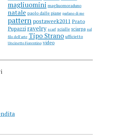
magliuomini
magliuomoraduno
natale
paolo dalle piane
parlano di me
pattern
postaweek2011
Prato
ravelry
Pupazzi
sciarpa
scialle
scarf
sul
Tipo Strano
ufficietto
filo dell'arte
video
Uncinetto Fiorentino
i
endita