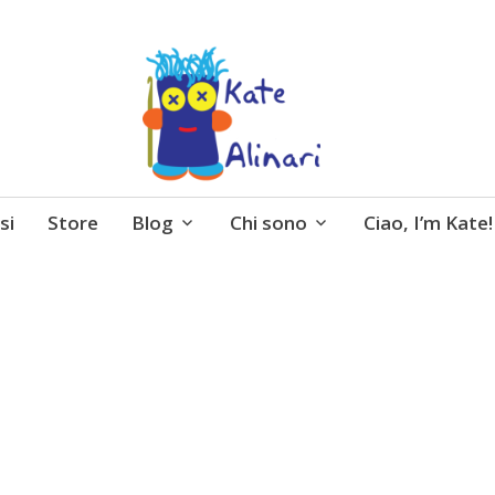
 entusiasmo, schemi gratuiti, amigurumi, I Balocchi 
si
Store
Blog
Chi sono
Ciao, I’m Kate!