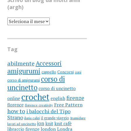
Scrivo un blog da molti anni
(argh)
SCRIVO
UN
BLOG
DA
MOLTI
ANNI
(ARGH)
Tag
Accessori
abilmente
amigurumi
cappello
Concorsi
corsi
corso di
corso di amigurumi
uncinetto
corso di uncinetto
crochet
firenze
online
english
Free Pattern
florence
florence creativity
how to
i balocchi del Tipo
Strano
il grande viaggio
ilaria caliri
Inamidare
jon
knit
knit cafè
lavori ad uncinetto
libraccio firenze
london
Londra