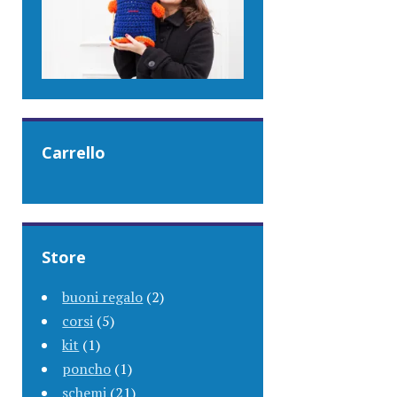
Carrello
Store
buoni regalo
(2)
corsi
(5)
kit
(1)
poncho
(1)
schemi
(21)