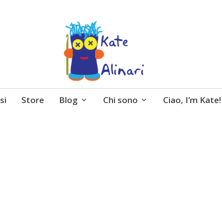
 entusiasmo, schemi gratuiti, amigurumi, I Balocchi 
si
Store
Blog
Chi sono
Ciao, I’m Kate!