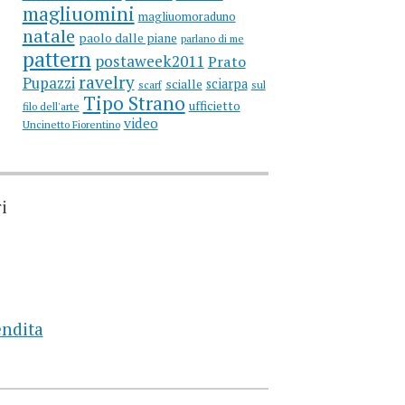
magliuomini
magliuomoraduno
natale
paolo dalle piane
parlano di me
pattern
postaweek2011
Prato
ravelry
Pupazzi
sciarpa
scialle
scarf
sul
Tipo Strano
ufficietto
filo dell'arte
video
Uncinetto Fiorentino
i
endita