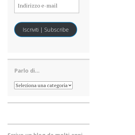
E-
MAIL
Iscriviti | Subscribe
Parlo di…
PARLO
DI…