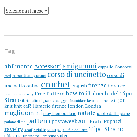
SCRIVO
UN
BLOG
DA
MOLTI
ANNI
(ARGH)
Tag
amigurumi
Accessori
abilmente
cappello
Concorsi
corso di uncinetto
corso di
corso di amigurumi
corsi
crochet
firenze
uncinetto online
english
florence
how to
i balocchi del Tipo
Free Pattern
florence creativity
Strano
jon
il grande viaggio
ilaria caliri
Inamidare lavori ad uncinetto
knit
knit cafè
libraccio firenze
london
Londra
magliuomini
natale
magliuomoraduno
paolo dalle piane
pattern
postaweek2011
Prato
Pupazzi
parlano di me
Tipo Strano
ravelry
sciarpa
scialle
scarf
sul filo dell'arte
video
ufficietto
Uncinetto Fiorentino