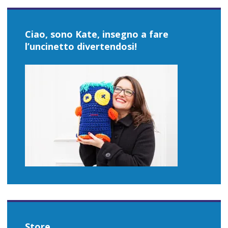
Ciao, sono Kate, insegno a fare
l’uncinetto divertendosi!
Store