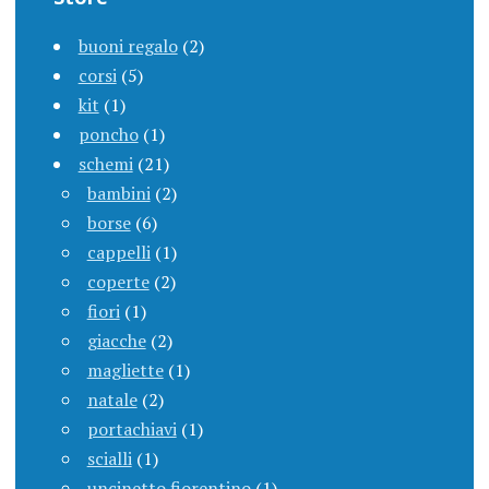
buoni regalo
(2)
corsi
(5)
kit
(1)
poncho
(1)
schemi
(21)
bambini
(2)
borse
(6)
cappelli
(1)
coperte
(2)
fiori
(1)
giacche
(2)
magliette
(1)
natale
(2)
portachiavi
(1)
scialli
(1)
uncinetto fiorentino
(1)