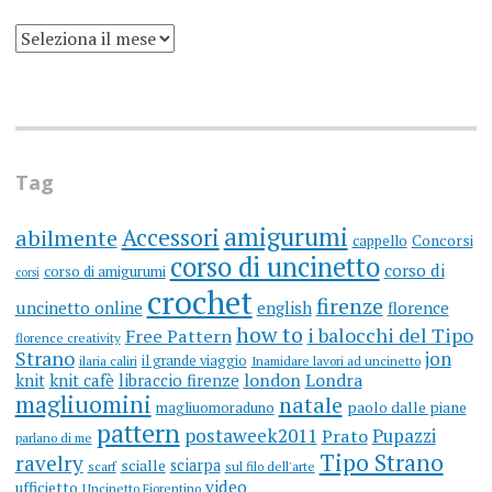
SCRIVO
UN
BLOG
DA
MOLTI
ANNI
(ARGH)
Tag
amigurumi
Accessori
abilmente
cappello
Concorsi
corso di uncinetto
corso di
corso di amigurumi
corsi
crochet
firenze
uncinetto online
english
florence
how to
i balocchi del Tipo
Free Pattern
florence creativity
Strano
jon
il grande viaggio
ilaria caliri
Inamidare lavori ad uncinetto
knit
knit cafè
libraccio firenze
london
Londra
magliuomini
natale
magliuomoraduno
paolo dalle piane
pattern
postaweek2011
Prato
Pupazzi
parlano di me
Tipo Strano
ravelry
sciarpa
scialle
scarf
sul filo dell'arte
video
ufficietto
Uncinetto Fiorentino