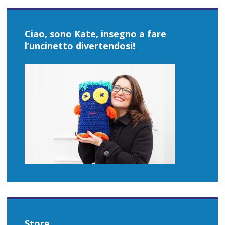
Ciao, sono Kate, insegno a fare
l’uncinetto divertendosi!
Store