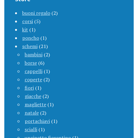
buoni regalo
(2)
corsi
(5)
kit
(1)
poncho
(1)
schemi
(21)
bambini
(2)
borse
(6)
cappelli
(1)
coperte
(2)
fiori
(1)
giacche
(2)
magliette
(1)
natale
(2)
portachiavi
(1)
scialli
(1)
uncinetto fiorentino
(1)