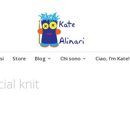
 entusiasmo, schemi gratuiti, amigurumi, I Balocchi 
si
Store
Blog
Chi sono
Ciao, I’m Kate!
cial knit