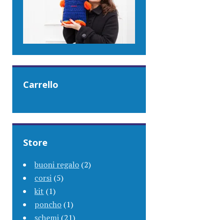
Carrello
Store
buoni regalo
(2)
corsi
(5)
kit
(1)
poncho
(1)
schemi
(21)