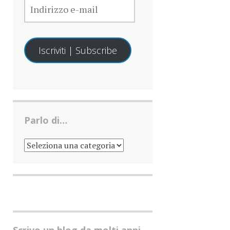
E-
MAIL
Iscriviti | Subscribe
Parlo di…
PARLO
DI…