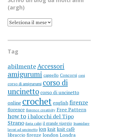
Scrivo un blog da molti anni
(argh)
SCRIVO
UN
BLOG
DA
MOLTI
ANNI
(ARGH)
Tag
Accessori
abilmente
amigurumi
cappello
Concorsi
corsi
corso di
corso di amigurumi
uncinetto
corso di uncinetto
crochet
firenze
online
english
Free Pattern
florence
florence creativity
how to
i balocchi del Tipo
Strano
il grande viaggio
ilaria caliri
Inamidare
jon
knit
knit cafè
lavori ad uncinetto
libraccio firenze
london
Londra