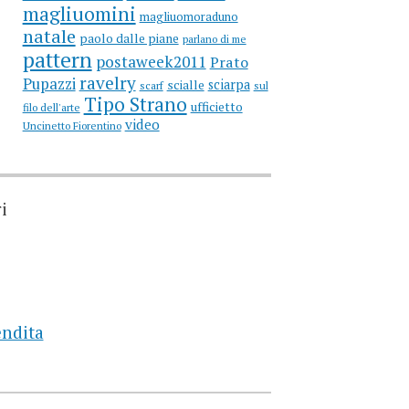
magliuomini
magliuomoraduno
natale
paolo dalle piane
parlano di me
pattern
postaweek2011
Prato
ravelry
Pupazzi
sciarpa
scialle
scarf
sul
Tipo Strano
ufficietto
filo dell'arte
video
Uncinetto Fiorentino
i
endita