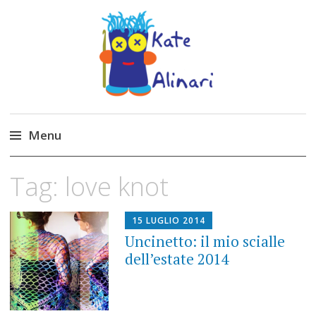
Made by Kate
Kate Alinari, corsi di uncinetto, entusiasmo,
schemi gratuiti, amigurumi, I Balocchi del Tipo
Menu
Strano, traduzioni e tanto divertimento!
Skip
Tag:
love knot
to
content
15 LUGLIO 2014
Uncinetto: il mio scialle
dell’estate 2014