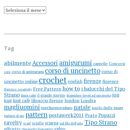
SCRIVO
UN
BLOG
DA
MOLTI
ANNI
(ARGH)
Tag
amigurumi
Accessori
abilmente
cappello
Concorsi
corso di uncinetto
corso di
corso di amigurumi
corsi
crochet
firenze
uncinetto online
english
florence
how to
i balocchi del Tipo
Free Pattern
florence creativity
Strano
jon
il grande viaggio
ilaria caliri
Inamidare lavori ad uncinetto
knit
knit cafè
libraccio firenze
london
Londra
magliuomini
natale
magliuomoraduno
paolo dalle piane
pattern
postaweek2011
Prato
Pupazzi
parlano di me
Tipo Strano
ravelry
sciarpa
scialle
scarf
sul filo dell'arte
video
ufficietto
Uncinetto Fiorentino