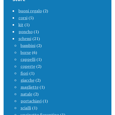
buoni regalo
(2)
corsi
(5)
kit
(1)
poncho
(1)
schemi
(21)
bambini
(2)
borse
(6)
cappelli
(1)
coperte
(2)
fiori
(1)
giacche
(2)
magliette
(1)
natale
(2)
portachiavi
(1)
scialli
(1)
uncinetto fiorentino
(1)