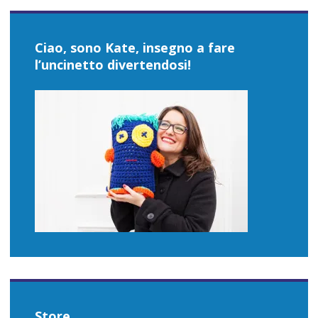
Ciao, sono Kate, insegno a fare
l’uncinetto divertendosi!
Store