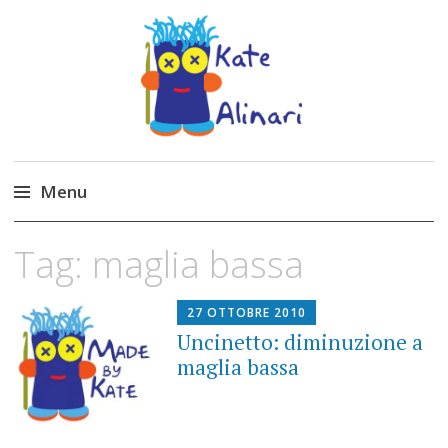
Made by Kate
Kate Alinari, corsi di uncinetto, entusiasmo,
schemi gratuiti, amigurumi, I Balocchi del Tipo
Menu
Strano, traduzioni e tanto divertimento!
Skip
Tag:
maglia bassa
to
content
27 OTTOBRE 2010
Uncinetto: diminuzione a
maglia bassa