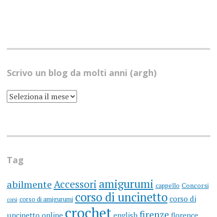
Scrivo un blog da molti anni (argh)
SCRIVO
UN
BLOG
DA
MOLTI
ANNI
(ARGH)
Tag
amigurumi
Accessori
abilmente
cappello
Concorsi
corso di uncinetto
corso di
corso di amigurumi
corsi
crochet
firenze
uncinetto online
english
florence