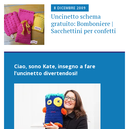
8 DICEMBRE 2009
Uncinetto schema
gratuito: Bomboniere |
Sacchettini per confetti
Ciao, sono Kate, insegno a fare
l’uncinetto divertendosi!