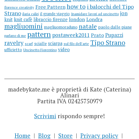
how to
i balocchi del Tipo
Free Pattern
florence creativity
Strano
jon
il grande viaggio
ilaria caliri
Inamidare lavori ad uncinetto
knit
knit cafè
libraccio firenze
london
Londra
magliuomini
natale
magliuomoraduno
paolo dalle piane
pattern
postaweek2011
Prato
Pupazzi
parlano di me
Tipo Strano
ravelry
sciarpa
scialle
scarf
sul filo dell'arte
video
ufficietto
Uncinetto Fiorentino
madebykate.me è proprietà di Kate (Caterina)
Alinari
Partita IVA 02425750979
Scrivimi
rispondo sempre!
Home
Blog
Store
Privacy policy