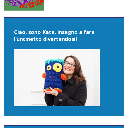
Ciao, sono Kate, insegno a fare
l’uncinetto divertendosi!