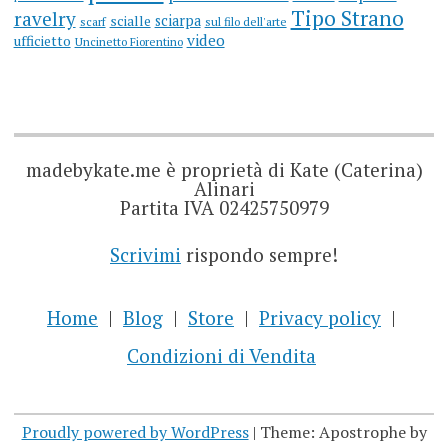
Tipo Strano
ravelry
sciarpa
scialle
scarf
sul filo dell'arte
video
ufficietto
Uncinetto Fiorentino
madebykate.me è proprietà di Kate (Caterina)
Alinari
Partita IVA 02425750979
Scrivimi
rispondo sempre!
Home
Blog
Store
Privacy policy
Condizioni di Vendita
Proudly powered by WordPress
|
Theme: Apostrophe by