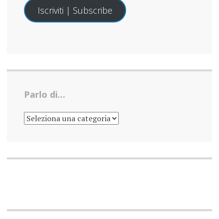
Iscriviti | Subscribe
Parlo di…
PARLO
DI…