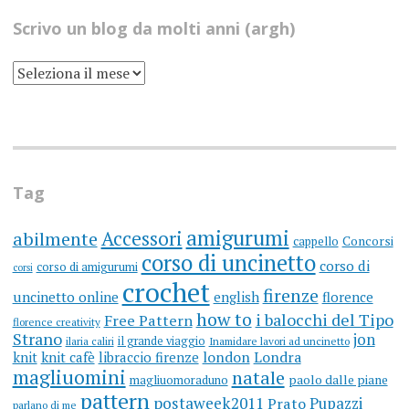
Scrivo un blog da molti anni (argh)
SCRIVO
UN
BLOG
DA
MOLTI
ANNI
(ARGH)
Tag
amigurumi
Accessori
abilmente
cappello
Concorsi
corso di uncinetto
corso di
corso di amigurumi
corsi
crochet
firenze
uncinetto online
english
florence
how to
i balocchi del Tipo
Free Pattern
florence creativity
Strano
jon
il grande viaggio
ilaria caliri
Inamidare lavori ad uncinetto
knit
knit cafè
libraccio firenze
london
Londra
magliuomini
natale
magliuomoraduno
paolo dalle piane
pattern
postaweek2011
Prato
Pupazzi
parlano di me