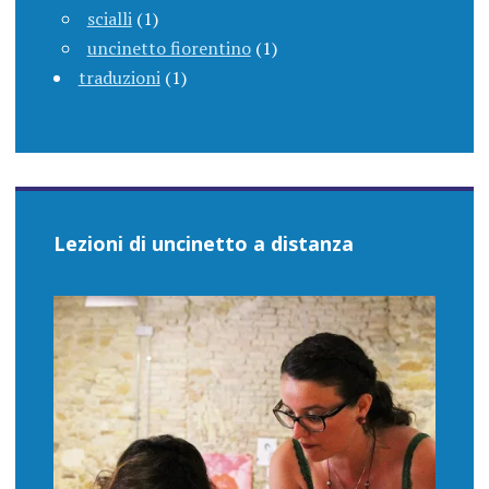
scialli
(1)
uncinetto fiorentino
(1)
traduzioni
(1)
Lezioni di uncinetto a distanza