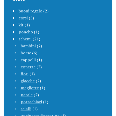
buoni regalo
(2)
corsi
(5)
kit
(1)
poncho
(1)
schemi
(21)
bambini
(2)
borse
(6)
cappelli
(1)
coperte
(2)
fiori
(1)
giacche
(2)
magliette
(1)
natale
(2)
portachiavi
(1)
scialli
(1)
uncinetto fiorentino
(1)