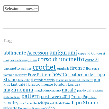
SCRIVO
UN
BLOG
DA
MOLTI
ANNI
(ARGH)
Tag
amigurumi
Accessori
abilmente
cappello
Concorsi
corso di uncinetto
corso di
corso di amigurumi
corsi
crochet
firenze
uncinetto online
english
florence
how to
i balocchi del Tipo
Free Pattern
florence creativity
Strano
jon
il grande viaggio
ilaria caliri
Inamidare lavori ad uncinetto
knit
knit cafè
libraccio firenze
london
Londra
magliuomini
natale
magliuomoraduno
paolo dalle piane
pattern
postaweek2011
Prato
Pupazzi
parlano di me
Tipo Strano
ravelry
sciarpa
scialle
scarf
sul filo dell'arte
video
ufficietto
Uncinetto Fiorentino