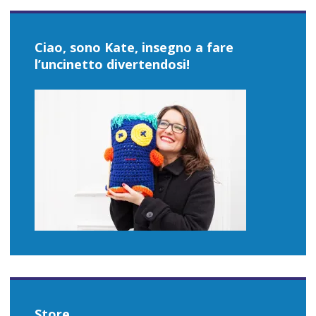
Ciao, sono Kate, insegno a fare
l’uncinetto divertendosi!
Store