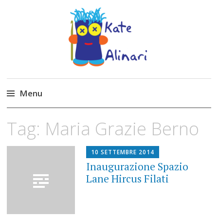
Made by Kate
Kate Alinari, corsi di uncinetto, entusiasmo,
schemi gratuiti, amigurumi, I Balocchi del Tipo
Menu
Strano, traduzioni e tanto divertimento!
Skip
Tag:
Maria Grazie Berno
to
content
10 SETTEMBRE 2014
Inaugurazione Spazio
Lane Hircus Filati