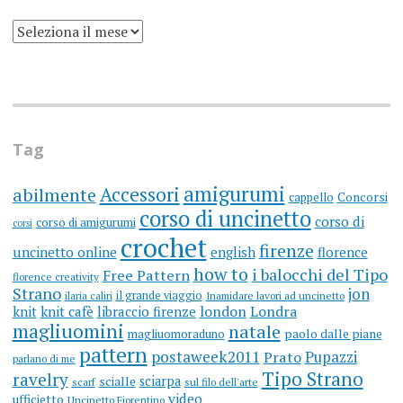
SCRIVO
UN
BLOG
DA
MOLTI
ANNI
(ARGH)
Tag
amigurumi
Accessori
abilmente
cappello
Concorsi
corso di uncinetto
corso di
corso di amigurumi
corsi
crochet
firenze
uncinetto online
english
florence
how to
i balocchi del Tipo
Free Pattern
florence creativity
Strano
jon
il grande viaggio
ilaria caliri
Inamidare lavori ad uncinetto
knit
knit cafè
libraccio firenze
london
Londra
magliuomini
natale
magliuomoraduno
paolo dalle piane
pattern
postaweek2011
Prato
Pupazzi
parlano di me
Tipo Strano
ravelry
sciarpa
scialle
scarf
sul filo dell'arte
video
ufficietto
Uncinetto Fiorentino