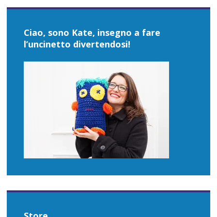
Ciao, sono Kate, insegno a fare
l’uncinetto divertendosi!
Store