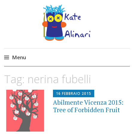
Made by Kate
Kate Alinari, corsi di uncinetto, entusiasmo,
schemi gratuiti, amigurumi, I Balocchi del Tipo
Menu
Strano, traduzioni e tanto divertimento!
Skip
Tag:
nerina fubelli
to
content
16 FEBBRAIO 2015
Abilmente Vicenza 2015:
Tree of Forbidden Fruit