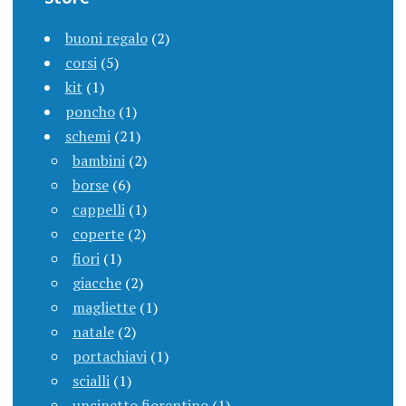
buoni regalo
(2)
corsi
(5)
kit
(1)
poncho
(1)
schemi
(21)
bambini
(2)
borse
(6)
cappelli
(1)
coperte
(2)
fiori
(1)
giacche
(2)
magliette
(1)
natale
(2)
portachiavi
(1)
scialli
(1)
uncinetto fiorentino
(1)