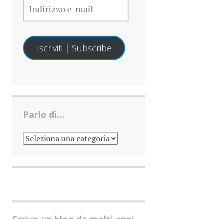
E-
MAIL
Iscriviti | Subscribe
Parlo di…
PARLO
DI…