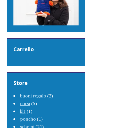
Carrello
Store
buoni regalo
(2)
corsi
(5)
kit
(1)
poncho
(1)
schemi
(21)