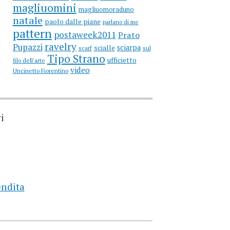
magliuomini
magliuomoraduno
natale
paolo dalle piane
parlano di me
pattern
postaweek2011
Prato
ravelry
Pupazzi
sciarpa
scialle
scarf
sul
Tipo Strano
ufficietto
filo dell'arte
video
Uncinetto Fiorentino
i
endita