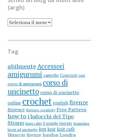
Scrivo un blog da molti anni
(argh)
SCRIVO
UN
BLOG
DA
MOLTI
ANNI
(ARGH)
Tag
Accessori
abilmente
amigurumi
cappello
Concorsi
corsi
corso di
corso di amigurumi
uncinetto
corso di uncinetto
crochet
firenze
online
english
Free Pattern
florence
florence creativity
how to
i balocchi del Tipo
Strano
il grande viaggio
ilaria caliri
Inamidare
jon
knit
knit cafè
lavori ad uncinetto
libraccio firenze
london
Londra