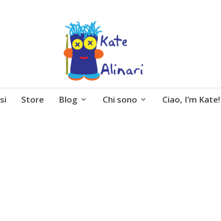
 entusiasmo, schemi gratuiti, amigurumi, I Balocchi 
si
Store
Blog
Chi sono
Ciao, I’m Kate!