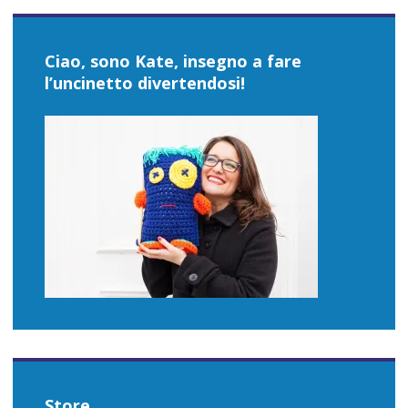
Ciao, sono Kate, insegno a fare
l’uncinetto divertendosi!
Store