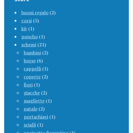
buoni regalo
(2)
corsi
(5)
kit
(1)
poncho
(1)
schemi
(21)
bambini
(2)
borse
(6)
cappelli
(1)
coperte
(2)
fiori
(1)
giacche
(2)
magliette
(1)
natale
(2)
portachiavi
(1)
scialli
(1)
uncinetto fiorentino
(1)