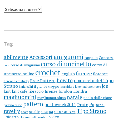
SCRIVO
UN
BLOG
DA
MOLTI
ANNI
(ARGH)
Tag
amigurumi
Accessori
abilmente
cappello
Concorsi
corso di uncinetto
corso di
corso di amigurumi
corsi
crochet
firenze
uncinetto online
english
florence
how to
i balocchi del Tipo
Free Pattern
florence creativity
Strano
jon
il grande viaggio
ilaria caliri
Inamidare lavori ad uncinetto
knit
knit cafè
libraccio firenze
london
Londra
magliuomini
natale
magliuomoraduno
paolo dalle piane
pattern
postaweek2011
Prato
Pupazzi
parlano di me
Tipo Strano
ravelry
sciarpa
scialle
scarf
sul filo dell'arte
video
ufficietto
Uncinetto Fiorentino