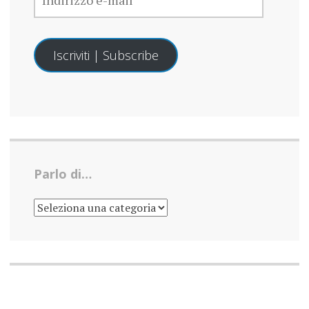
MAIL
Iscriviti | Subscribe
Parlo di…
PARLO
DI…