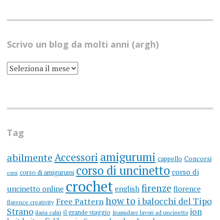
Scrivo un blog da molti anni (argh)
SCRIVO
UN
BLOG
DA
MOLTI
ANNI
(ARGH)
Tag
amigurumi
Accessori
abilmente
cappello
Concorsi
corso di uncinetto
corso di
corso di amigurumi
corsi
crochet
firenze
uncinetto online
english
florence
how to
i balocchi del Tipo
Free Pattern
florence creativity
Strano
jon
il grande viaggio
ilaria caliri
Inamidare lavori ad uncinetto