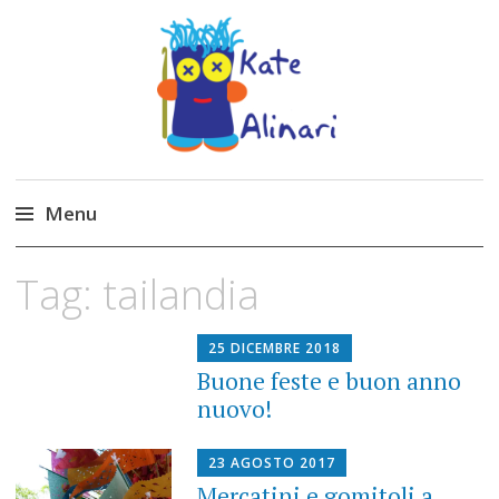
Made by Kate
Kate Alinari, corsi di uncinetto, entusiasmo,
schemi gratuiti, amigurumi, I Balocchi del Tipo
Menu
Strano, traduzioni e tanto divertimento!
Skip
Tag:
tailandia
to
content
25 DICEMBRE 2018
Buone feste e buon anno
nuovo!
23 AGOSTO 2017
Mercatini e gomitoli a