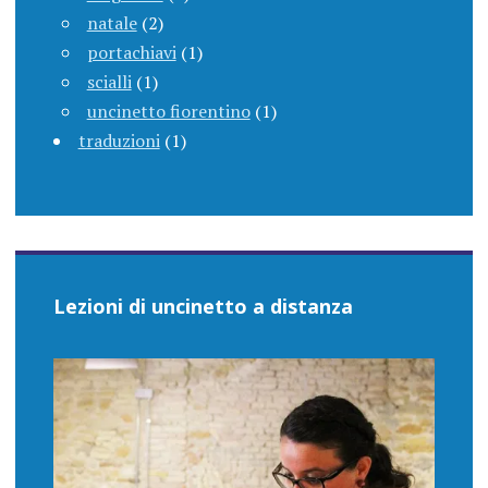
natale
(2)
portachiavi
(1)
scialli
(1)
uncinetto fiorentino
(1)
traduzioni
(1)
Lezioni di uncinetto a distanza