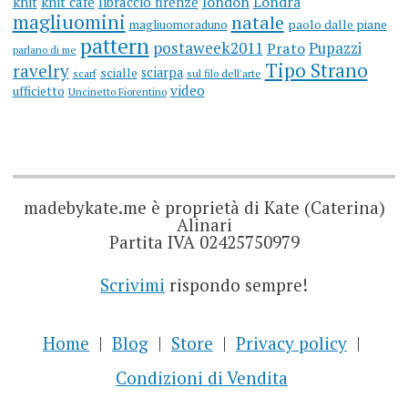
knit
knit cafè
libraccio firenze
london
Londra
magliuomini
natale
magliuomoraduno
paolo dalle piane
pattern
postaweek2011
Prato
Pupazzi
parlano di me
Tipo Strano
ravelry
sciarpa
scialle
scarf
sul filo dell'arte
video
ufficietto
Uncinetto Fiorentino
madebykate.me è proprietà di Kate (Caterina)
Alinari
Partita IVA 02425750979
Scrivimi
rispondo sempre!
Home
Blog
Store
Privacy policy
Condizioni di Vendita