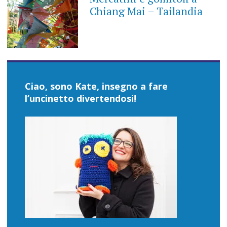
Chiang Mai – Tailandia
Ciao, sono Kate, insegno a fare
l’uncinetto divertendosi!