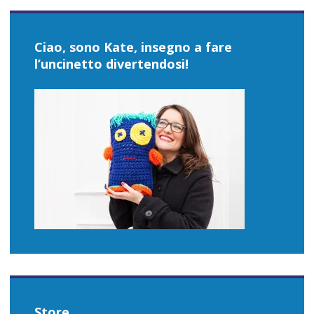
Ciao, sono Kate, insegno a fare
l’uncinetto divertendosi!
Store