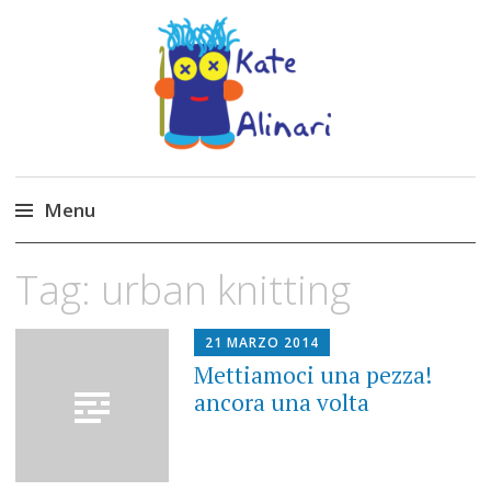
Made by Kate
Kate Alinari, corsi di uncinetto, entusiasmo,
schemi gratuiti, amigurumi, I Balocchi del Tipo
Menu
Strano, traduzioni e tanto divertimento!
Skip
Tag:
urban knitting
to
content
21 MARZO 2014
Mettiamoci una pezza!
ancora una volta