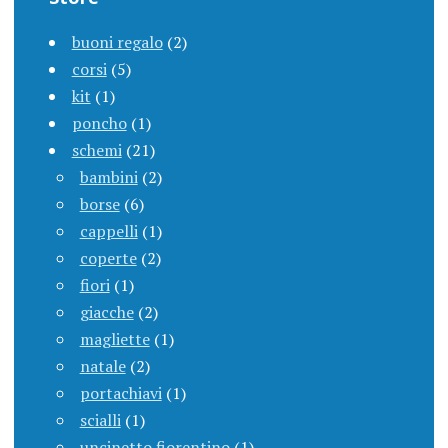
buoni regalo
(2)
corsi
(5)
kit
(1)
poncho
(1)
schemi
(21)
bambini
(2)
borse
(6)
cappelli
(1)
coperte
(2)
fiori
(1)
giacche
(2)
magliette
(1)
natale
(2)
portachiavi
(1)
scialli
(1)
uncinetto fiorentino
(1)