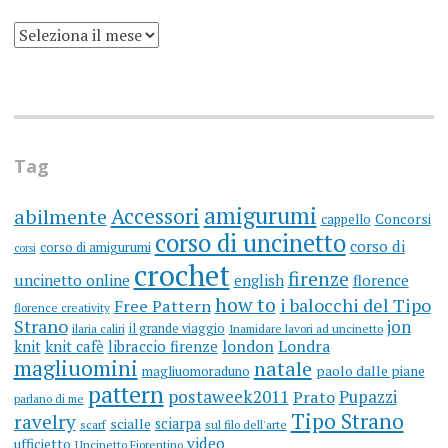
SCRIVO
UN
BLOG
DA
MOLTI
ANNI
(ARGH)
Tag
amigurumi
Accessori
abilmente
cappello
Concorsi
corso di uncinetto
corso di
corso di amigurumi
corsi
crochet
firenze
uncinetto online
english
florence
how to
i balocchi del Tipo
Free Pattern
florence creativity
Strano
jon
il grande viaggio
ilaria caliri
Inamidare lavori ad uncinetto
knit
knit cafè
libraccio firenze
london
Londra
magliuomini
natale
magliuomoraduno
paolo dalle piane
pattern
postaweek2011
Prato
Pupazzi
parlano di me
Tipo Strano
ravelry
sciarpa
scialle
scarf
sul filo dell'arte
video
ufficietto
Uncinetto Fiorentino